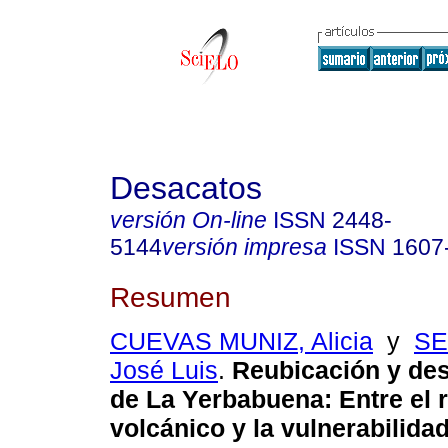
Desacatos
versión On-line
ISSN
2448-
5144
versión impresa
ISSN
1607
Resumen
CUEVAS MUNIZ, Alicia
y
SE
José Luis
.
Reubicación y des
de La Yerbabuena
:
Entre el 
volcánico y la vulnerabilidad