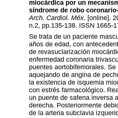
miocárdica por un mecanismo
síndrome de robo coronario
Arch. Cardiol. Méx.
[online]. 2
n.2, pp.135-138. ISSN 1665-1
Se trata de un paciente mascu
años de edad, con antecedent
de revasuclarización miocárdi
enfermedad coronaria trivascu
puentes aortobifemorales. Se 
aquejando de angina de pecho
la existencia de isquemia mio
con estrés farmacológico. Rea
un puente de safena inversa a 
derecha. Posteriormente debi
de la arteria subclavia izque