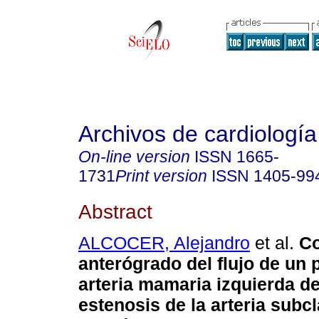
Archivos de cardiologí
On-line version
ISSN
1665-
1731
Print version
ISSN
1405-99
Abstract
ALCOCER, Alejandro
et al.
C
anterógrado del flujo de un 
arteria mamaria izquierda d
estenosis de la arteria subc