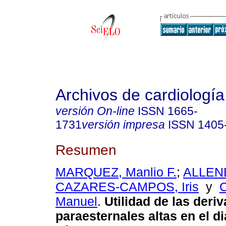
Archivos de cardiologí
versión On-line
ISSN
1665-
1731
versión impresa
ISSN
1405
Resumen
MARQUEZ, Manlio F.
;
ALLEND
CAZARES-CAMPOS, Iris
y
Manuel
.
Utilidad de las deri
paraesternales altas en el d