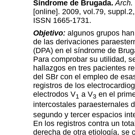
Síndrome de Brugada
.
Arch. 
[online]. 2009, vol.79, suppl.2
ISSN 1665-1731.
Objetivo:
algunos grupos han 
de las derivaciones paraester
(DPA) en el síndrome de Brug
Para comprobar su utilidad, s
hallazgos en tres pacientes r
del SBr con el empleo de esas
registros de los electrocardi
electrodos V
a V
en el prime
1
3
intercostales paraesternales 
segundo y tercer espacios int
En los registros contra un to
derecha de otra etiología, se