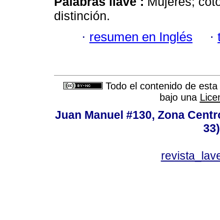
Palabras llave :
Mujeres; coto
distinción.
·
resumen en Inglés
·
Todo el contenido de esta 
bajo una
Lice
Juan Manuel #130, Zona Centro,
33
revista_la