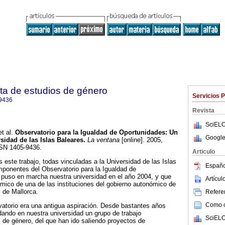
ta de estudios de género
Servicios 
9436
Revista
SciELO
t al.
Observatorio para la Igualdad de Oportunidades: Un
Google
idad de las Islas Baleares.
La ventana
[online]. 2005,
SSN 1405-9436.
Articulo
este trabajo, todas vinculadas a la Universidad de las Islas
Españo
ponentes del Observatorio para la Igualdad de
puso en marcha nuestra universidad en el año 2004, y que
Artícu
mico de una de las instituciones del gobierno autonómico de
 de Mallorca.
Referen
Como ci
atorio era una antigua aspiración. Desde bastantes años
dando en nuestra universidad un grupo de trabajo
SciELO
os de género, del que han ido saliendo proyectos de