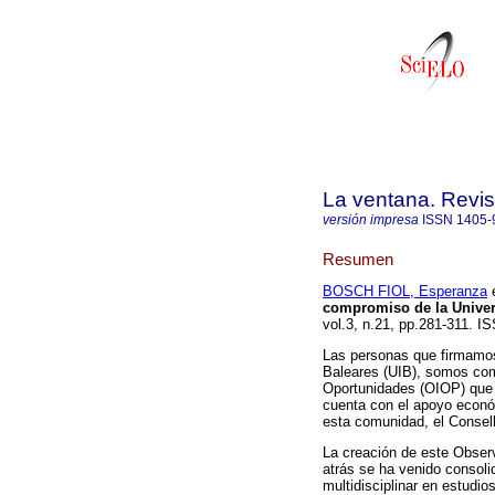
La ventana. Revis
versión impresa
ISSN
1405-
Resumen
BOSCH FIOL, Esperanza
e
compromiso de la Univers
vol.3, n.21, pp.281-311. I
Las personas que firmamos 
Baleares (UIB), somos com
Oportunidades (OIOP) que 
cuenta con el apoyo econó
esta comunidad, el Consell
La creación de este Observ
atrás se ha venido consoli
multidisciplinar en estudi