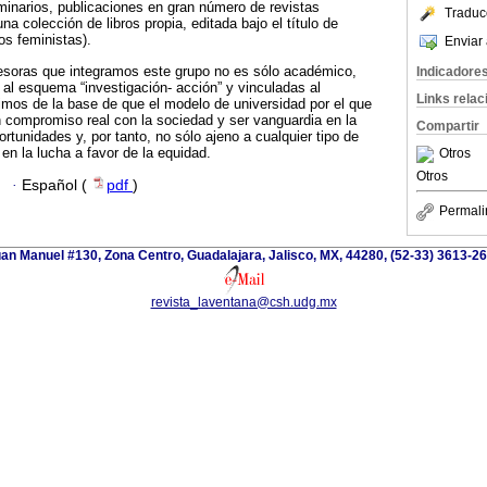
minarios, publicaciones en gran número de revistas
Traduc
a colección de libros propia, editada bajo el título de
os feministas).
Enviar 
esoras que integramos este grupo no es sólo académico,
Indicadore
s al esquema “investigación- acción” y vinculadas al
Links rela
imos de la base de que el modelo de universidad por el que
 compromiso real con la sociedad y ser vanguardia en la
Compartir
ortunidades y, por tanto, no sólo ajeno a cualquier tipo de
 en la lucha a favor de la equidad.
Otros
Otros
·
Español (
pdf
)
Permali
an Manuel #130, Zona Centro, Guadalajara, Jalisco, MX, 44280, (52-33) 3613-2
revista_laventana@csh.udg.mx