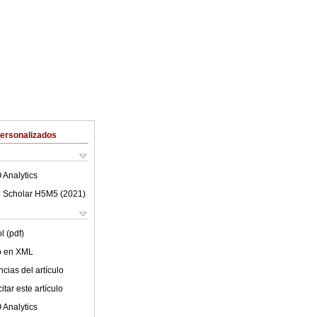
Personalizados
 Analytics
 Scholar H5M5 (
2021
)
l (pdf)
lo en XML
cias del artículo
tar este artículo
 Analytics