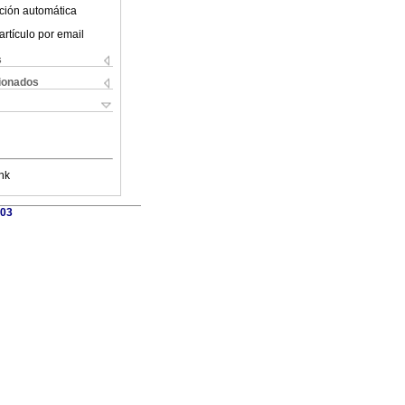
ción automática
artículo por email
s
cionados
nk
603