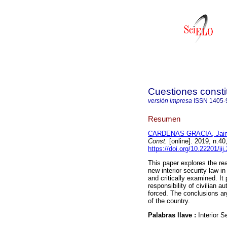
Cuestiones consti
versión impresa
ISSN
1405-
Resumen
CARDENAS GRACIA, Jai
Const.
[online]. 2019, n.4
https://doi.org/10.22201/i
This paper explores the re
new interior security law i
and critically examined. It
responsibility of civilian a
forced. The conclusions argu
of the country.
Palabras llave :
Interior S