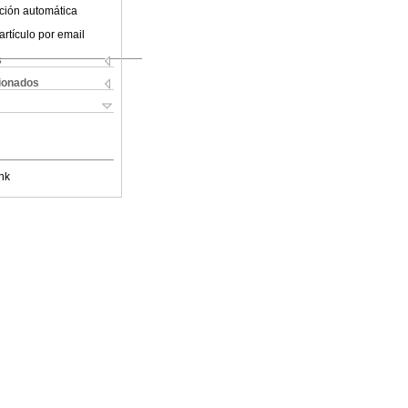
ción automática
artículo por email
s
cionados
nk