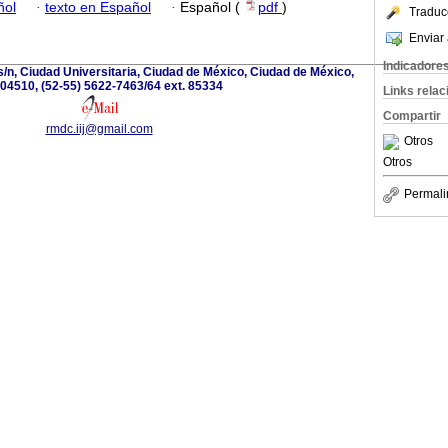
ñol
·
texto en Español
·
Español (
pdf
)
Traduc
Enviar 
Indicadore
s/n, Ciudad Universitaria, Ciudad de México, Ciudad de México,
04510, (52-55) 5622-7463/64 ext. 85334
Links rela
Compartir
rmdc.iij@gmail.com
Otros
Otros
Permali