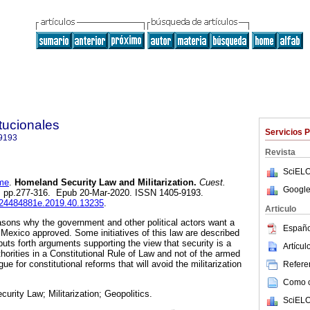
tucionales
Servicios 
9193
Revista
SciELO
me
.
Homeland Security Law and Militarization.
Cuest.
Google
0, pp.277-316. Epub 20-Mar-2020. ISSN 1405-9193.
ij.24484881e.2019.40.13235
.
Articulo
asons why the government and other political actors want a
Españo
n Mexico approved. Some initiatives of this law are described
 puts forth arguments supporting the view that security is a
Artícu
uthorities in a Constitutional Rule of Law and not of the armed
e for constitutional reforms that will avoid the militarization
Referen
Como ci
ecurity Law; Militarization; Geopolitics.
SciELO