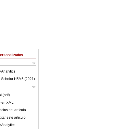
Personalizados
 Analytics
 Scholar H5M5 (
2021
)
l (pdf)
lo en XML
cias del artículo
tar este artículo
 Analytics