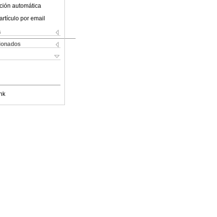
ción automática
artículo por email
s
cionados
nk