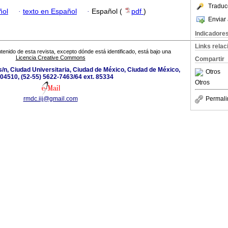
Traduc
ñol
·
texto en Español
·
Español (
pdf
)
Enviar 
Indicadore
Links rela
tenido de esta revista, excepto dónde está identificado, está bajo una
Licencia Creative Commons
Compartir
s/n, Ciudad Universitaria, Ciudad de México, Ciudad de México,
Otros
04510, (52-55) 5622-7463/64 ext. 85334
Otros
rmdc.iij@gmail.com
Permali