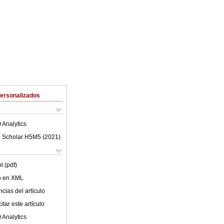
Personalizados
 Analytics
 Scholar H5M5 (
2021
)
l (pdf)
lo en XML
cias del artículo
tar este artículo
 Analytics