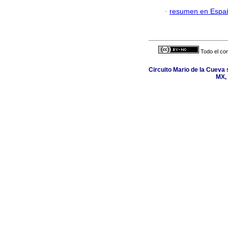
·
resumen en Espa
Todo el con
Circuito Mario de la Cueva 
MX, 