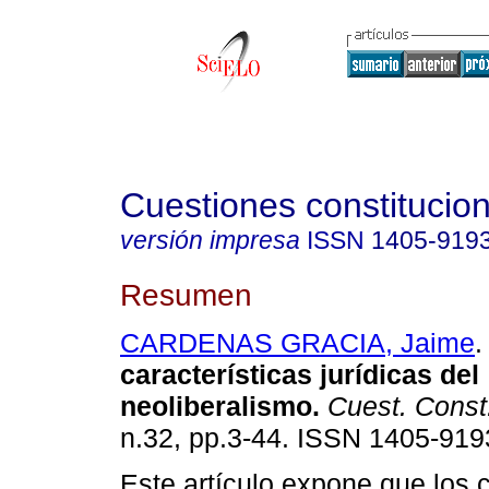
Cuestiones constitucio
versión impresa
ISSN
1405-919
Resumen
CARDENAS GRACIA, Jaime
.
características jurídicas del
neoliberalismo
.
Cuest. Const
n.32, pp.3-44. ISSN 1405-919
Este artículo expone que los