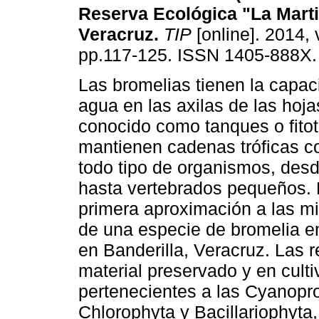
Reserva Ecológica "La Marti
Veracruz
.
TIP
[online]. 2014, 
pp.117-125. ISSN 1405-888X.
Las bromelias tienen la capac
agua en las axilas de las hoja
conocido como tanques o fito
mantienen cadenas tróficas c
todo tipo de organismos, desd
hasta vertebrados pequeños. 
primera aproximación a las mi
de una especie de bromelia en
en Banderilla, Veracruz. Las 
material preservado y en cult
pertenecientes a las Cyanopro
Chlorophyta y Bacillariophyta,