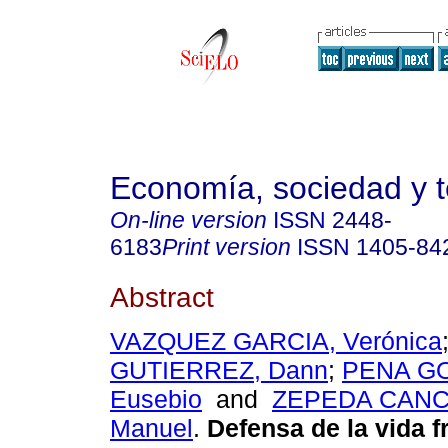
Economía, sociedad y te
On-line version
ISSN
2448-
6183
Print version
ISSN
1405-84
Abstract
VAZQUEZ GARCIA, Verónica
GUTIERREZ, Dann
;
PENA GO
Eusebio
and
ZEPEDA CANC
Manuel
.
Defensa de la vida fr