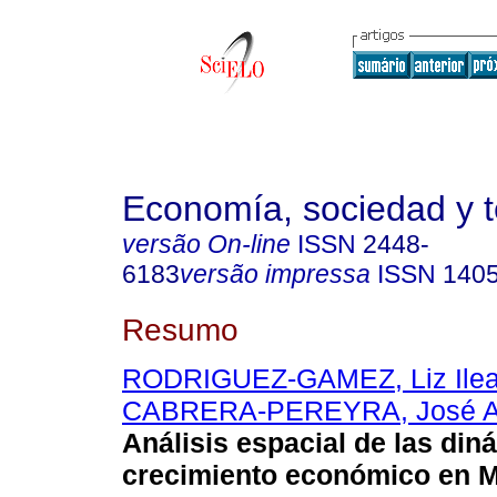
Economía, sociedad y te
versão On-line
ISSN
2448-
6183
versão impressa
ISSN
140
Resumo
RODRIGUEZ-GAMEZ, Liz Ile
CABRERA-PEREYRA, José A
Análisis espacial de las din
crecimiento económico en M