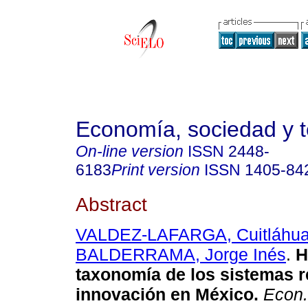
Economía, sociedad y te
On-line version
ISSN
2448-
6183
Print version
ISSN
1405-84
Abstract
VALDEZ-LAFARGA, Cuitláhu
BALDERRAMA, Jorge Inés
.
H
taxonomía de los sistemas r
innovación en México
.
Econ. 