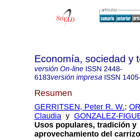
Economía, sociedad y te
versión On-line
ISSN
2448-
6183
versión impresa
ISSN
1405
Resumen
GERRITSEN, Peter R. W.
;
OR
Claudia
y
GONZALEZ-FIGUE
Usos populares, tradición y
aprovechamiento del carriz