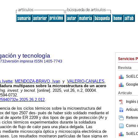
igación y tecnología
Servicios 
0732
versión impresa
ISSN
1405-7743
Revista
SciELO
Ivette
;
MENDOZA-BRAVO, Ivan
y
VALERIO-CANALES,
Google
dadura multipasos sobre la microestructura de un acero
ng. invest. y tecnol.
[online]. 2025, vol.26, n.2, 00004.
Articulo
2594-0732.
i.25940732e.2025.26.2.012
.
Inglés 
luencia de los ciclos térmicos sobre la microestructura del
Artícu
ex del tipo 2507 des- pués de haber sido soldado mediante el
 de aporte ER 2209 y dos tipos de gas de protección (Ar y
Referen
s ciclos térmicos experimentados durante la soldadura
Como ci
cuación de flujo de calor para una placa delgada. Las
s mediante microscopía óptica y microscopía electrónica de
SciELO
s fases. Los resultados mostraron partículas de fase sigma en