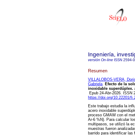
Ingeniería, invest
versión On-line
ISSN
2594-
Resumen
VILLALOBOS-VERA, Doris 
Gabriela
.
Efecto de la sol
inoxidable superdúplex.
I
Epub 24-Abr-2026. ISSN 
https://doi.org/10.22201/f
Este trabajo estudia la inf
acero inoxidable superdúpl
proceso GMAW con el metal
Ar-6 %N). Para calcular lo
multipasos, se utilizó la e
muestras fueron analizada
barrido para identificar la