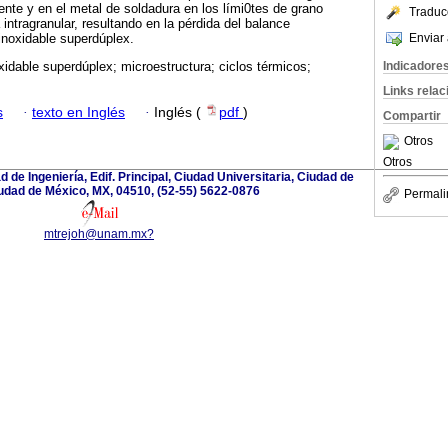
nte y en el metal de soldadura en los lími0tes de grano
Traduc
a intragranular, resultando en la pérdida del balance
Enviar 
 inoxidable superdúplex.
Indicadore
xidable superdúplex; microestructura; ciclos térmicos;
Links rela
s
·
texto en Inglés
·
Inglés (
pdf
)
Compartir
Otros
Otros
ad de Ingeniería, Edif. Principal, Ciudad Universitaria, Ciudad de
udad de México, MX, 04510, (52-55) 5622-0876
Permali
mtrejoh@unam.mx?