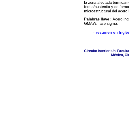
la zona afectada térmicame
ferrita/austenita y de form
microestructural del acero
Palabras llave :
Acero ino
GMAW; fase sigma.
·
resumen en Inglé
Circuito interior s/n, Facult
México, Ci