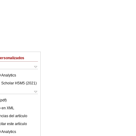
Personalizados
 Analytics
 Scholar H5M5 (
2021
)
(pdf)
lo en XML
cias del artículo
tar este artículo
 Analytics