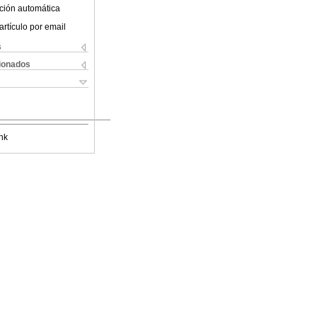
ción automática
artículo por email
s
cionados
nk