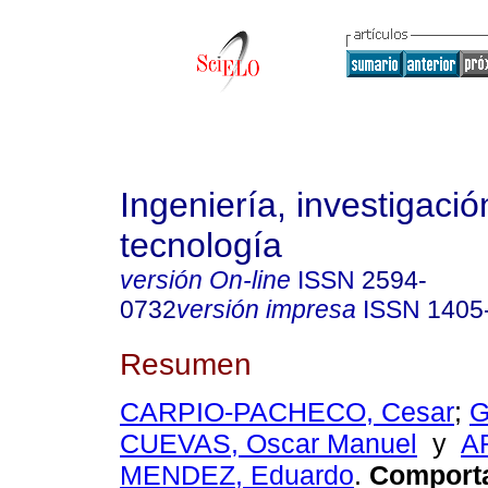
Ingeniería, investigació
tecnología
versión On-line
ISSN
2594-
0732
versión impresa
ISSN
1405
Resumen
CARPIO-PACHECO, Cesar
;
G
CUEVAS, Oscar Manuel
y
A
MENDEZ, Eduardo
.
Comporta