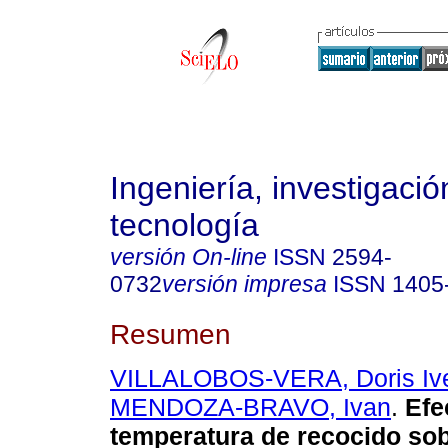
Ingeniería, investigació
tecnología
versión On-line
ISSN
2594-
0732
versión impresa
ISSN
1405
Resumen
VILLALOBOS-VERA, Doris Ive
MENDOZA-BRAVO, Ivan
.
Efec
temperatura de recocido sob