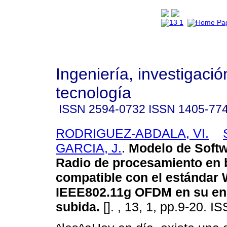
Ingeniería, investigació
tecnología
ISSN
2594-0732
ISSN
1405-77
RODRIGUEZ-ABDALA, VI.
GARCIA, J.
.
Modelo de Softw
Radio de procesamiento en 
compatible con el estánda
IEEE802.11g OFDM en su en
subida
.
[]. , 13, 1, pp.9-20. 