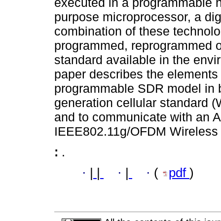
executed in a programmable h
purpose microprocessor, a dig
combination of these technolog
programmed, reprogrammed or
standard available in the envi
paper describes the elements 
programmable SDR model in ba
generation cellular standard 
and to communicate with an A
IEEE802.11g/OFDM Wireless
:
.
·
|
|
·
|
·
(
pdf
)