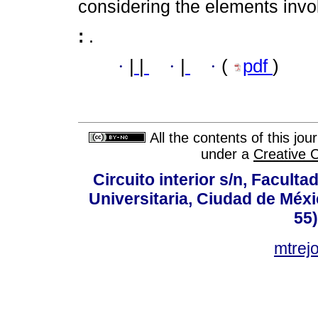
considering the elements invo
:
.
·
|
|
·
|
·
(
pdf
)
All the contents of this jo
under a
Creative 
Circuito interior s/n, Faculta
Universitaria, Ciudad de Méxi
55
mtre