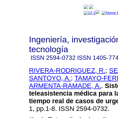
Ingeniería, investigació
tecnología
ISSN
2594-0732
ISSN
1405-77
RIVERA-RODRIGUEZ, R.
;
SE
SANTOYO, A.
;
TAMAYO-FER
ARMENTA-RAMADE, A.
.
Sis
teleasistencia médica para l
tiempo real de casos de urg
1, pp.1-8. ISSN 2594-0732.