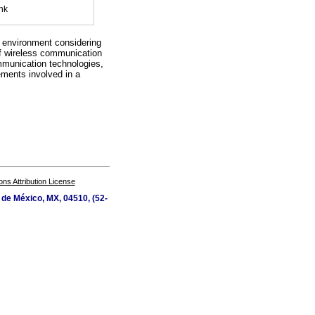
nk
ss environment considering
 of wireless communication
ommunication technologies,
ements involved in a
s Attribution License
d de México, MX, 04510, (52-