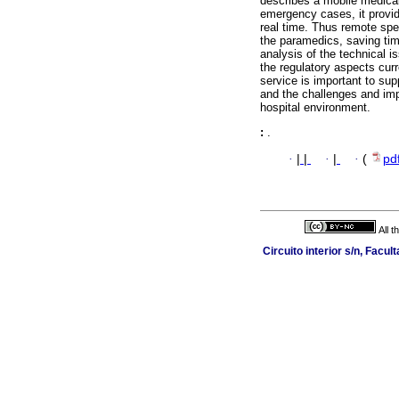
describes a mobile medical
emergency cases, it provid
real time. Thus remote spec
the paramedics, saving ti
analysis of the technical i
the regulatory aspects curr
service is important to sup
and the challenges and imp
hospital environment.
:
.
·
|
|
·
|
·
(
pd
All 
Circuito interior s/n, Facu