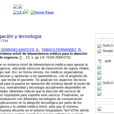
igación y tecnología
-7743
SciELO 
;
SERRANO-SANTOYO, A.
;
TAMAYO-FERNANDEZ, R.
Google 
Sistema móvil de teleasistencia médica para la atención
de urgencia
.
[]. , 13, 1, pp.1-8. ISSN 2594-0732.
(pdf)
be un sistema móvil de teleasistencia médica para apoyar la
encia, utilizando servicios de transmisión de signos vitales
po real. Así, en forma remota, los médicos especialistas
recisas y oportunas a los paramédicos, con el propósito de
 que recibe el paciente. Se analizan los aspectos técnicos
SciELO 
idad para la puesta en operación del sistema desde el punto de
rica, normatividad y tecnología actualmente disponibles en
tados obtenidos indican que la elección del servicio de
s importante para soportar este servicio. Finalmente, se
 evaluación con diferentes tecnologías de comunicación
mplicaciones en la adopción tecnológica por parte de los
gencia y la unidad médica móvil, para que el sistema
manera eficiente en el entorno hospitalario.^len^aThis article