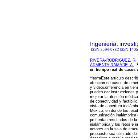
Ingeniería, invest
ISSN
2594-0732
ISSN
1405
RIVERA-RODRIGUEZ, R.
ARMENTA-RAMADE, A.
.
en tiempo real de casos 
^les^aEste artículo descri
atención de casos de emerg
y videoconferencia en tiem
pueden dar instrucciones p
mejorar la atención médica
de conectividad y factibil
vista de cobertura inalámb
México, en donde los resul
comunicación inalámbrica e
presentan resultados de la
inalámbrica y los retos e i
actores en la sala de emer
propuesto sea utilizado de 