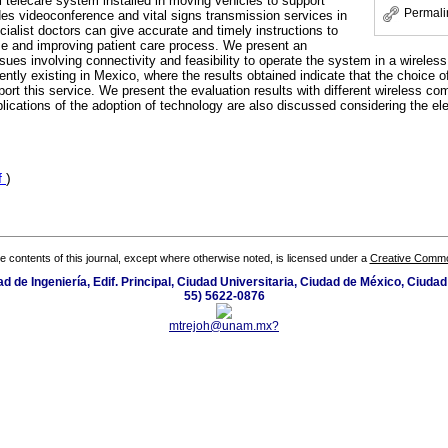
 telecare system installed in moving vehicles to support
Permali
es videoconference and vital signs transmission services in
ialist doctors can give accurate and timely instructions to
me and improving patient care process. We present an
ssues involving connectivity and feasibility to operate the system in a wirele
ently existing in Mexico, where the results obtained indicate that the choice
port this service. We present the evaluation results with different wireless c
lications of the adoption of technology are also discussed considering the el
f
)
the contents of this journal, except where otherwise noted, is licensed under a
Creative Common
ltad de Ingeniería, Edif. Principal, Ciudad Universitaria, Ciudad de México, Ciuda
55) 5622-0876
mtrejoh@unam.mx?