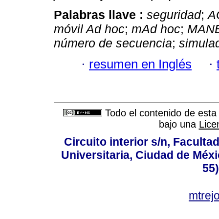
Palabras llave :
seguridad
;
A
móvil Ad hoc
;
mAd hoc
;
MAN
número de secuencia
;
simula
·
resumen en Inglés
·
Todo el contenido de esta 
bajo una
Lice
Circuito interior s/n, Faculta
Universitaria, Ciudad de Méxi
55
mtre