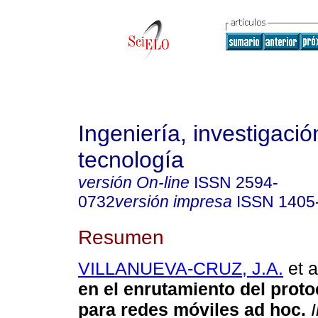
Ingeniería, investigació
tecnología
versión On-line
ISSN
2594-
0732
versión impresa
ISSN
1405
Resumen
VILLANUEVA-CRUZ, J.A.
et a
en el enrutamiento del prot
para redes móviles ad hoc
.
I