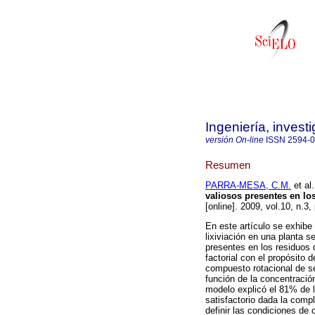
Ingeniería, invest
versión On-line
ISSN
2594-
Resumen
PARRA-MESA, C.M.
et al.
valiosos presentes en lo
[online]. 2009, vol.10, n.
En este artículo se exhibe
lixiviación en una planta s
presentes en los residuos 
factorial con el propósito 
compuesto rotacional de se
función de la concentración
modelo explicó el 81% de l
satisfactorio dada la comp
definir las condiciones de 