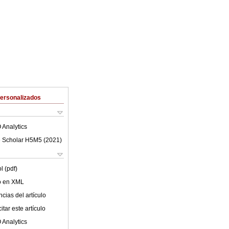
Personalizados
 Analytics
 Scholar H5M5 (
2021
)
l (pdf)
lo en XML
cias del artículo
tar este artículo
 Analytics