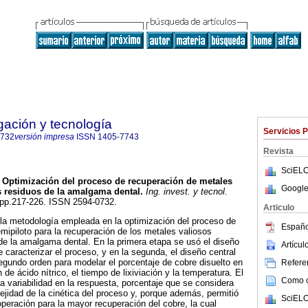
igación y tecnología
Servicios 
0732
versión impresa
ISSN
1405-7743
Revista
SciELO
Optimización del proceso de recuperación de metales
Google
s residuos de la amalgama dental
.
Ing. invest. y tecnol.
3, pp.217-226. ISSN 2594-0732.
Articulo
 la metodología empleada en la optimización del proceso de
Españo
emipiloto para la recuperación de los metales valiosos
de la amalgama dental. En la primera etapa se usó el diseño
Artícu
de caracterizar el proceso, y en la segunda, el diseño central
gundo orden para modelar el porcentaje de cobre disuelto en
Referen
 de ácido nítrico, el tiempo de lixiviación y la temperatura. El
Como ci
a variabilidad en la respuesta, porcentaje que se considera
lejidad de la cinética del proceso y, porque además, permitió
SciELO
operación para la mayor recuperación del cobre, la cual