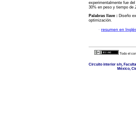
experimentalmente fue del
30% en peso y tiempo de
Palabras llave :
Diseño ex
optimización.
·
resumen en Inglé
Todo el con
Circuito interior s/n, Facult
México, Ci