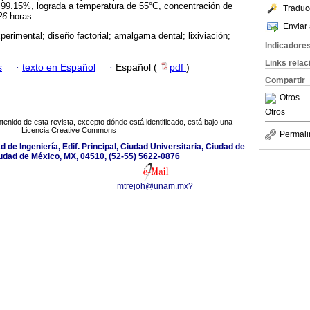
 99.15%, lograda a temperatura de 55°C, concentración de
Traduc
26
horas.
Enviar 
perimental; diseño factorial; amalgama dental; lixiviación;
Indicadore
Links rela
s
·
texto en Español
·
Español (
pdf
)
Compartir
Otros
Otros
tenido de esta revista, excepto dónde está identificado, está bajo una
Licencia Creative Commons
Permali
ad de Ingeniería, Edif. Principal, Ciudad Universitaria, Ciudad de
udad de México, MX, 04510, (52-55) 5622-0876
mtrejoh@unam.mx?