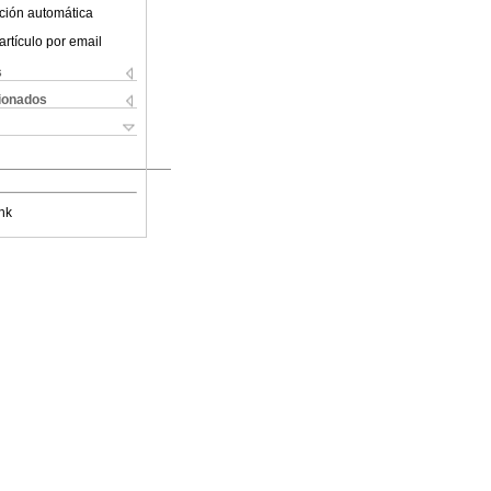
ción automática
artículo por email
s
cionados
nk