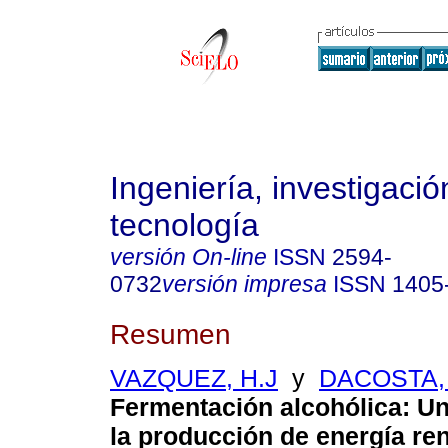
Ingeniería, investigació
tecnología
versión On-line
ISSN
2594-
0732
versión impresa
ISSN
1405
Resumen
VAZQUEZ, H.J
y
DACOSTA,
Fermentación alcohólica
:
Un
la producción de energía re