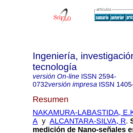
Ingeniería, investigació
tecnología
versión On-line
ISSN
2594-
0732
versión impresa
ISSN
1405
Resumen
NAKAMURA-LABASTIDA, E.
A
y
ALCANTARA-SILVA, R
.
medición de Nano-señales e