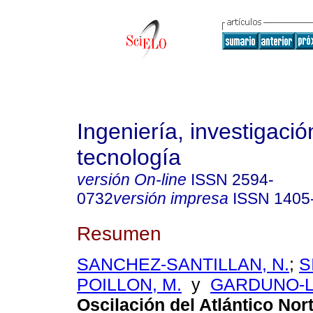
Ingeniería, investigació
tecnología
versión On-line
ISSN
2594-
0732
versión impresa
ISSN
1405
Resumen
SANCHEZ-SANTILLAN, N.
;
S
POILLON, M.
y
GARDUNO-L
Oscilación del Atlántico Nor