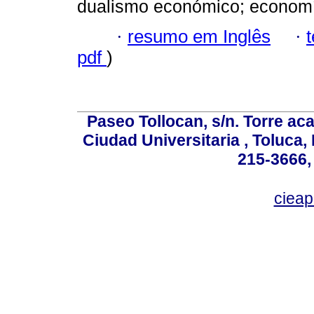
dualismo económico; economí
·
resumo em Inglês
·
pdf
)
Paseo Tollocan, s/n. Torre ac
Ciudad Universitaria , Toluca,
215-3666,
ciea