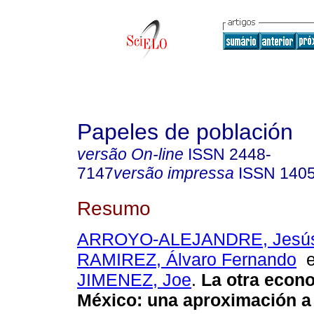
Papeles de población
versão On-line
ISSN
2448-
7147
versão impressa
ISSN
140
Resumo
ARROYO-ALEJANDRE, Jesú
RAMIREZ, Álvaro Fernando
JIMENEZ, Joe
.
La otra econ
México: una aproximación a