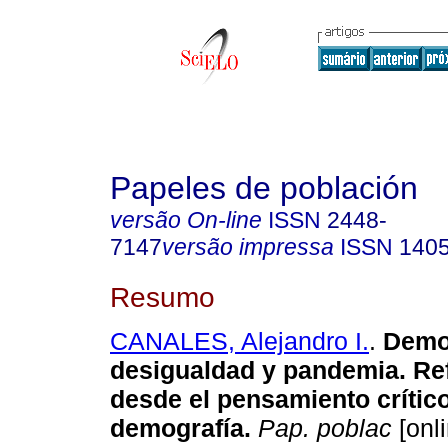
Papeles de población
versão On-line
ISSN
2448-
7147
versão impressa
ISSN
140
Resumo
CANALES, Alejandro I.
.
Demog
desigualdad y pandemia. Re
desde el pensamiento crític
demografía.
Pap. poblac
[onli