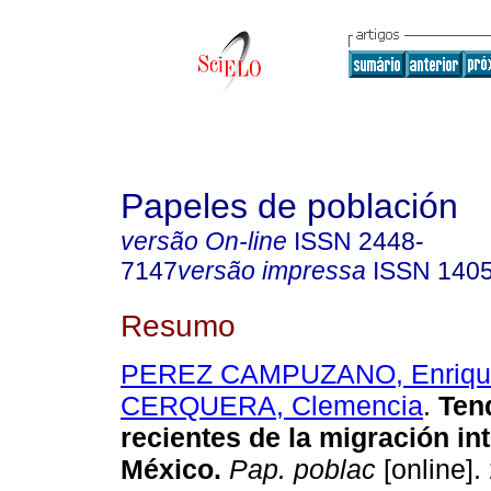
Papeles de población
versão On-line
ISSN
2448-
7147
versão impressa
ISSN
140
Resumo
PEREZ CAMPUZANO, Enriqu
CERQUERA, Clemencia
.
Ten
recientes de la migración in
México
.
Pap. poblac
[online].