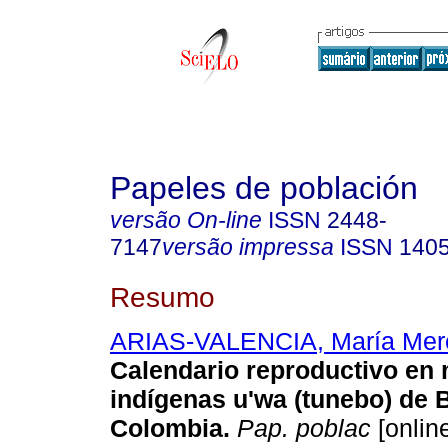
Papeles de población
versão On-line
ISSN
2448-
7147
versão impressa
ISSN
140
Resumo
ARIAS-VALENCIA, María Mer
Calendario reproductivo en
indígenas u'wa (tunebo) de 
Colombia
.
Pap. poblac
[online