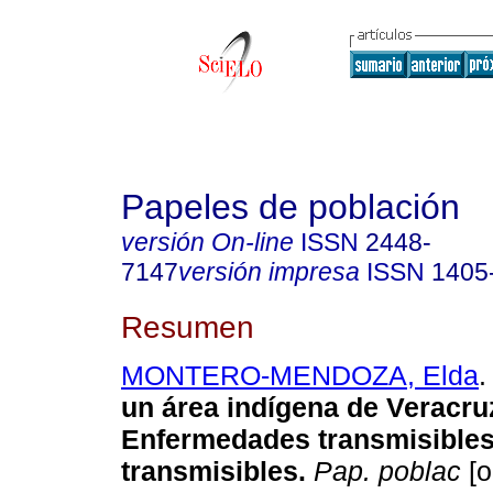
Papeles de población
versión On-line
ISSN
2448-
7147
versión impresa
ISSN
1405
Resumen
MONTERO-MENDOZA, Elda
.
un área indígena
de Veracru
Enfermedades transmisibles
transmisibles
.
Pap. poblac
[o