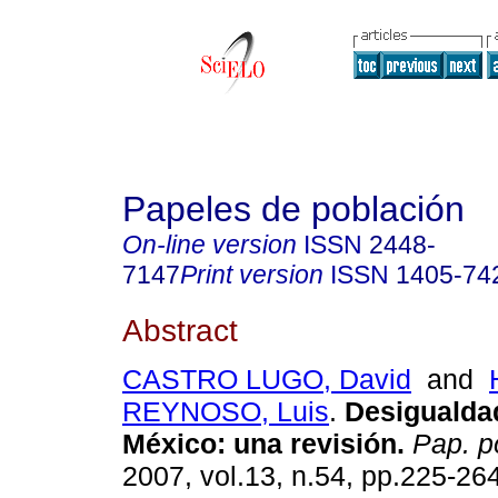
Papeles de población
On-line version
ISSN
2448-
7147
Print version
ISSN
1405-74
Abstract
CASTRO LUGO, David
and
REYNOSO, Luis
.
Desigualdad
México
:
una revisión
.
Pap. p
2007, vol.13, n.54, pp.225-26