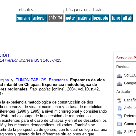
ción
Servicios 
7147
versión impresa
ISSN
1405-7425
Revista
SciELO
gina
y
TUNON PABLOS, Esperanza
.
Esperanza de vida
Google
d infantil en Chiapas
:
Experiencia metodológica de
res regionales
.
Pap. poblac
[online]. 2004, vol.10, n.42,
Articulo
47.
Españo
e la experiencia metodológica de construcción de dos
la esperanza de vida al nacimiento y la tasa de mortalidad
Artícu
diferentes (1990 y 1995) a nivel microrregional y considerando
 Este trabajo surge de la necesidad de remontar las
Referen
n existentes para el caso de Chiapas y en él se describen los
Como ci
tió y los métodos demográficos utilizados. También se
artir de la perspectiva de género, con lo cual se logra dar una
SciELO
giones y género de las diferentes situaciones en que