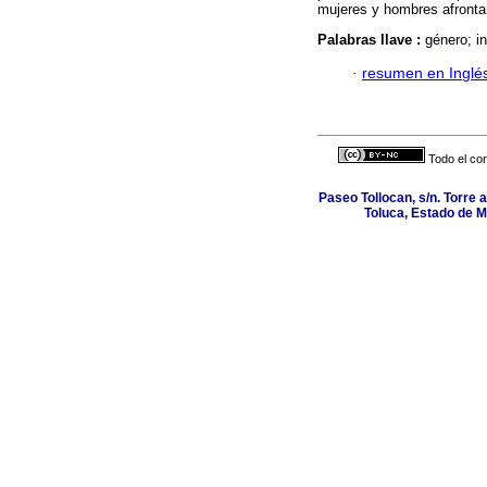
mujeres y hombres afronta
Palabras llave :
género; i
·
resumen en Inglé
Todo el con
Paseo Tollocan, s/n. Torre 
Toluca, Estado de M