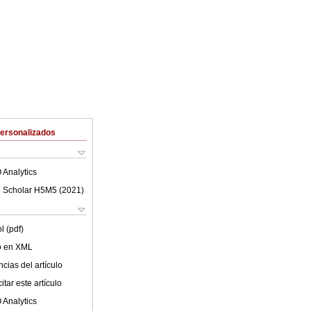
Personalizados
 Analytics
 Scholar H5M5 (
2021
)
l (pdf)
lo en XML
cias del artículo
tar este artículo
 Analytics