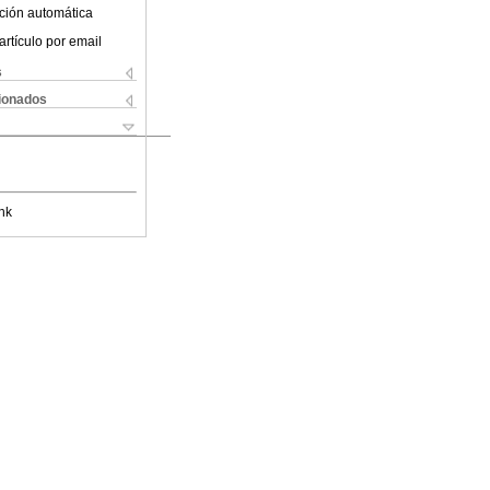
ción automática
artículo por email
s
cionados
nk