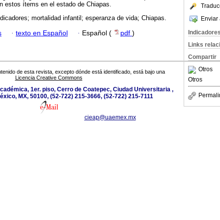
n estos ítems en el estado de Chiapas.
Traduc
ndicadores; mortalidad infantil; esperanza de vida; Chiapas.
Enviar 
Indicadore
s
·
texto en Español
·
Español (
pdf
)
Links rela
Compartir
Otros
tenido de esta revista, excepto dónde está identificado, está bajo una
Licencia Creative Commons
Otros
académica, 1er. piso, Cerro de Coatepec, Ciudad Universitaria ,
Permali
éxico, MX, 50100, (52-722) 215-3666, (52-722) 215-7111
cieap@uaemex.mx