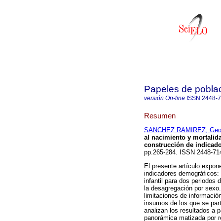
Papeles de pobla
versión On-line
ISSN
2448-
Resumen
SANCHEZ RAMIREZ, Geor
al nacimiento y mortalida
construcción de indicado
pp.265-284. ISSN 2448-71
El presente artículo expon
indicadores demográficos: 
infantil para dos periodos 
la desagregación por sexo.
limitaciones de informació
insumos de los que se par
analizan los resultados a p
panorámica matizada por re