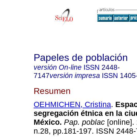
Papeles de población
versión On-line
ISSN
2448-
7147
versión impresa
ISSN
1405
Resumen
OEHMICHEN, Cristina
.
Espac
segregación étnica en la ci
México
.
Pap. poblac
[online].
n.28, pp.181-197. ISSN 2448-