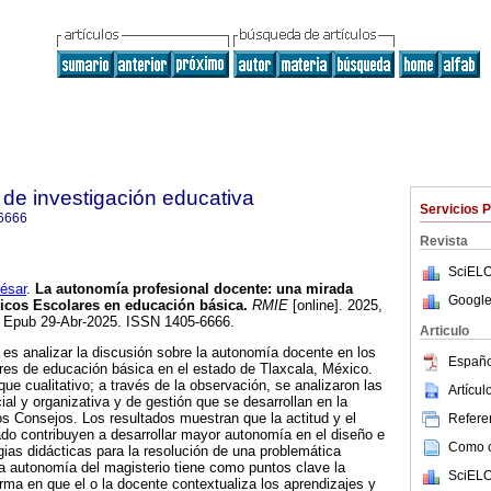
de investigación educativa
Servicios 
6666
Revista
SciELO
ésar
.
La autonomía profesional docente: una mirada
Google
icos Escolares en educación básica.
RMIE
[online]. 2025,
. Epub 29-Abr-2025. ISSN 1405-6666.
Articulo
o es analizar la discusión sobre la autonomía docente en los
Españo
es de educación básica en el estado de Tlaxcala, México.
oque cualitativo; a través de la observación, se analizaron las
Artícu
al y organizativa y de gestión que se desarrollan en la
s Consejos. Los resultados muestran que la actitud y el
Referen
rado contribuyen a desarrollar mayor autonomía en el diseño e
Como ci
ias didácticas para la resolución de una problemática
a autonomía del magisterio tiene como puntos clave la
SciELO
orma en que el o la docente contextualiza los aprendizajes y