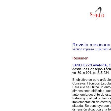
Revista mexicana 
versión impresa
ISSN
1405-
Resumen
SANCHEZ-OLAVARRIA, C
desde los Consejos Técn
vol.30, n.104, pp.215-234
El objetivo de este artícul
Consejos Técnicos Escolar
Para ello se utilizó un enf
dimensiones didáctica, soci
autonomía docente de esto
trabajo grupal del profeso
implementación de estrateg
situada. Se concluye que l
dimensión didáctica y la f