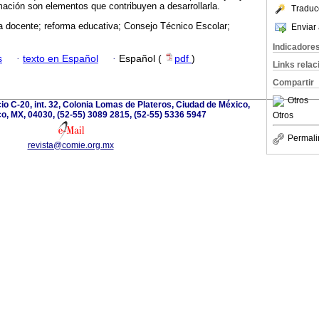
rmación son elementos que contribuyen a desarrollarla.
Traduc
 docente; reforma educativa; Consejo Técnico Escolar;
Enviar 
Indicadore
s
·
texto en Español
·
Español (
pdf
)
Links rela
Compartir
Otros
cio C-20, int. 32, Colonia Lomas de Plateros, Ciudad de México,
o, MX, 04030, (52-55) 3089 2815, (52-55) 5336 5947
Otros
Permali
revista@comie.org.mx