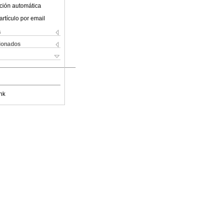
ción automática
artículo por email
s
cionados
nk