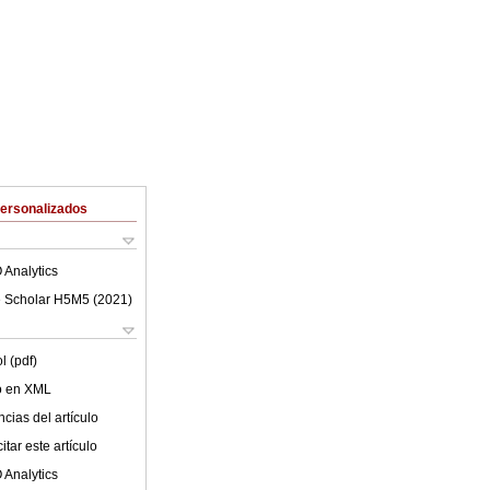
Personalizados
 Analytics
 Scholar H5M5 (
2021
)
l (pdf)
lo en XML
cias del artículo
tar este artículo
 Analytics