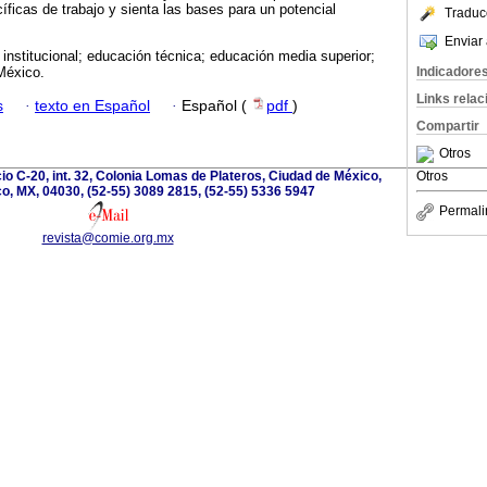
ficas de trabajo y sienta las bases para un potencial
Traduc
Enviar 
o institucional; educación técnica; educación media superior;
Indicadore
 México.
Links rela
s
·
texto en Español
·
Español (
pdf
)
Compartir
Otros
cio C-20, int. 32, Colonia Lomas de Plateros, Ciudad de México,
Otros
o, MX, 04030, (52-55) 3089 2815, (52-55) 5336 5947
Permali
revista@comie.org.mx