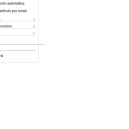
ción automática
artículo por email
s
cionados
nk