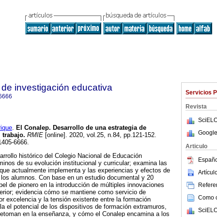
de investigación educativa
Servicios 
6666
Revista
SciELO
ique
.
El Conalep. Desarrollo de una estrategia de
Google
 trabajo.
RMIE
[online]. 2020, vol.25, n.84, pp.121-152.
1405-6666.
Articulo
arrollo histórico del Colegio Nacional de Educación
Españo
inos de su evolución institucional y curricular; examina las
 que actualmente implementa y las experiencias y efectos de
Artícu
a los alumnos. Con base en un estudio documental y 20
pel de pionero en la introducción de múltiples innovaciones
Referen
erior; evidencia cómo se mantiene como servicio de
Como ci
or excelencia y la tensión existente entre la formación
a el potencial de los dispositivos de formación extramuros,
SciELO
retoman en la enseñanza, y cómo el Conalep encamina a los