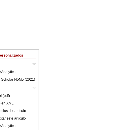
Personalizados
 Analytics
 Scholar H5M5 (
2021
)
l (pdf)
lo en XML
cias del artículo
tar este artículo
 Analytics