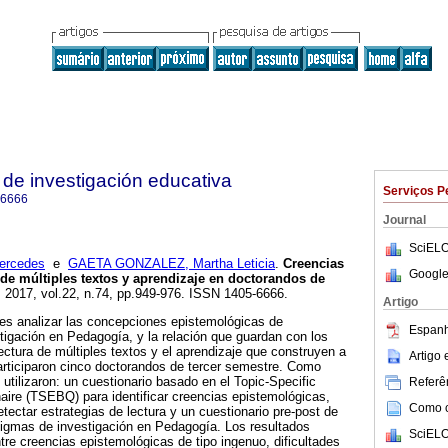
de investigación educativa
Serviços P
-6666
Journal
SciELO
rcedes
e
GAETA GONZALEZ, Martha Leticia
.
Creencias
Google
 de múltiples textos y aprendizaje en doctorandos de
. 2017, vol.22, n.74, pp.949-976. ISSN 1405-6666.
Artigo
o es analizar las concepciones epistemológicas de
Espanh
tigación en Pedagogía, y la relación que guardan con los
ectura de múltiples textos y el aprendizaje que construyen a
Artigo
 Participaron cinco doctorandos de tercer semestre. Como
utilizaron: un cuestionario basado en el Topic-Specific
Referên
aire (TSEBQ) para identificar creencias epistemológicas,
Como ci
tectar estrategias de lectura y un cuestionario pre-post de
igmas de investigación en Pedagogía. Los resultados
SciELO
re creencias epistemológicas de tipo ingenuo, dificultades