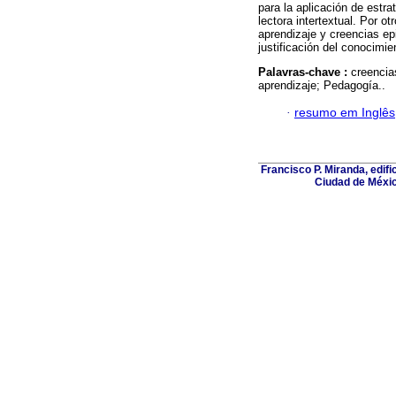
para la aplicación de estr
lectora intertextual. Por o
aprendizaje y creencias ep
justificación del conocimie
Palavras-chave :
creencia
aprendizaje; Pedagogía..
·
resumo em Inglês
Francisco P. Miranda, edifi
Ciudad de Méxic