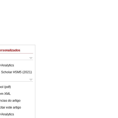
ersonalizados
 Analytics
 Scholar H5M5 (
2021
)
ol (pdf)
 em XML
cias do artigo
tar este artigo
 Analytics