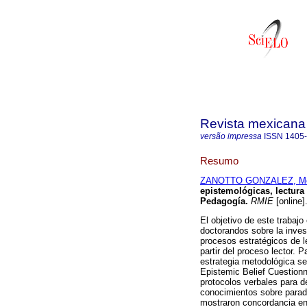
Revista mexicana 
versão impressa
ISSN
1405
Resumo
ZANOTTO GONZALEZ, Me
epistemológicas, lectura
Pedagogía.
RMIE
[online]
El objetivo de este trabaj
doctorandos sobre la inves
procesos estratégicos de l
partir del proceso lector.
estrategia metodológica se 
Epistemic Belief Cuestionn
protocolos verbales para de
conocimientos sobre parad
mostraron concordancia ent