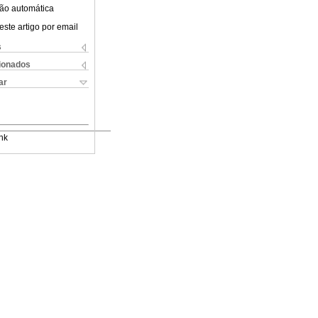
ão automática
este artigo por email
s
cionados
ar
nk