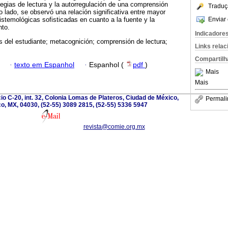
ategias de lectura y la autorregulación de una comprensión
Traduç
tro lado, se observó una relación significativa entre mayor
Enviar 
istemológicas sofisticadas en cuanto a la fuente y la
nto.
Indicadore
s del estudiante; metacognición; comprensión de lectura;
Links rela
Compartilh
·
texto em Espanhol
·
Espanhol (
pdf
)
Mais
Mais
cio C-20, int. 32, Colonia Lomas de Plateros, Ciudad de México,
Permali
o, MX, 04030, (52-55) 3089 2815, (52-55) 5336 5947
revista@comie.org.mx