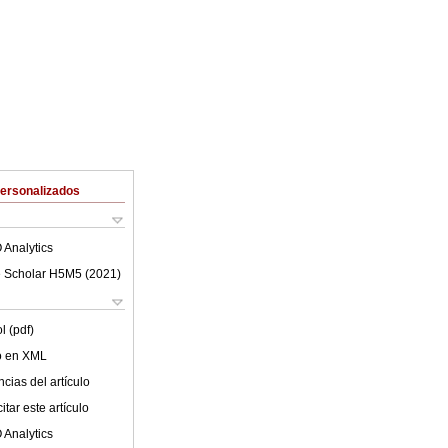
Personalizados
 Analytics
 Scholar H5M5 (
2021
)
l (pdf)
lo en XML
cias del artículo
tar este artículo
 Analytics