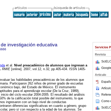
de investigación educativa
Servicios 
6666
Revista
SciELO
nda
et al.
Nivel preacadémico de alumnos que ingresan a
Google
.
RMIE
[online]. 2007, vol.12, n.32, pp.405-434. ISSN 1405-
Articulo
e evaluar las habilidades preacadémicas de los alumnos que
Españo
imaria. Participaron 262 niños de primer grado de escuelas
conómico bajo, del Estado de México. El instrumento
Artícu
 aptitudes para el aprendizaje escolar (De la Cruz, 1989),
 inicio del ciclo escolar 2004-2005. El resultado del análisis
Referen
0% de la calificación total posible del instrumento, lo que
Como ci
nos ingresaron con un bajo nivel de conductas
traron diferencias significativas en cuanto a género, grupo
SciELO
olar, pero sí con respecto a la edad de los alumnos. Se