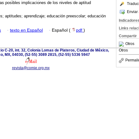
las posibles implicaciones de los niveles de aptitud
Traduc
Enviar 
es; aptitudes; aprendizaje; educación preescolar; educación
Indicadore
Links rela
s
·
texto en Español
·
Español (
pdf
)
Compartir
Otros
cio C-20, int. 32, Colonia Lomas de Plateros, Ciudad de México,
Otros
o, MX, 04030, (52-55) 3089 2815, (52-55) 5336 5947
Permali
revista@comie.org.mx