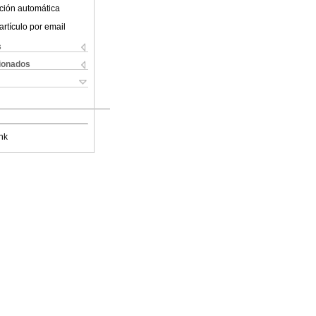
ción automática
artículo por email
s
cionados
nk