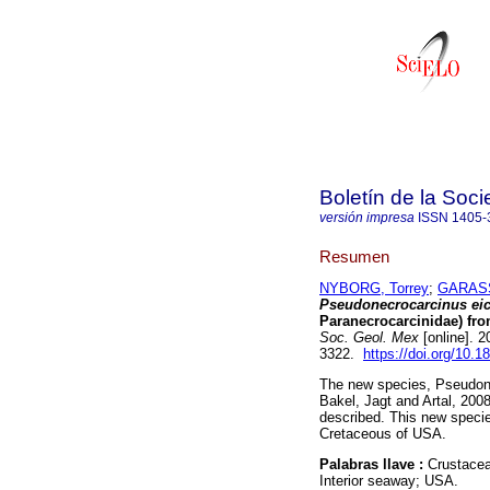
Boletín de la Soc
versión impresa
ISSN
1405-
Resumen
NYBORG, Torrey
;
GARASS
Pseudonecrocarcinus ei
Paranecrocarcinidae) fro
Soc. Geol. Mex
[online]. 
3322.
https://doi.org/10
The new species, Pseudone
Bakel, Jagt and Artal, 200
described. This new specie
Cretaceous of USA.
Palabras llave :
Crustace
Interior seaway; USA.