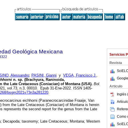
iedad Geológica Mexicana
Servicios 
3322
Revista
SciELO
INO, Alessandro
;
PASINI, Gianni
y
VEGA, Francisco J.
.
Google
chhorni
n. sp. (Brachyura, Raninoida,
m the Late Cretaceous (Coniacian) of Montana (USA).
Bol.
Articulo
2021, vol.73, n.3, 00010. Epub 31-Ene-2022. ISSN 1405-
.18268/bsgm2021v73n3a281220
.
Inglés 
crocarcinus eichhorni (Paranecrocarcinidae Fraaije, Van
Artícu
8) from the Late Cretaceous (Coniacian) of Montana is herein
s represents the second report for the genus from the Late
Referen
Como ci
a; Decapoda; taxonomy; Late Cretaceous; Montana; Western
SciELO