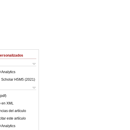
Personalizados
 Analytics
 Scholar H5M5 (
2021
)
(pdf)
lo en XML
cias del artículo
tar este artículo
 Analytics