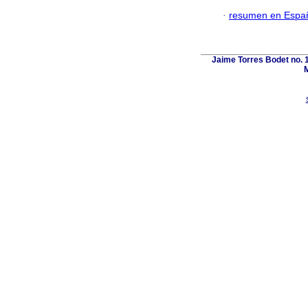
·
resumen en Espa
Jaime Torres Bodet no. 1
M