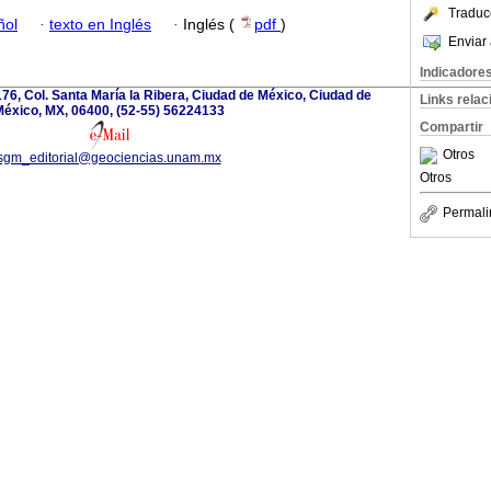
Traduc
ñol
·
texto en Inglés
·
Inglés (
pdf
)
Enviar 
Indicadore
76, Col. Santa María la Ribera, Ciudad de México, Ciudad de
Links rela
éxico, MX, 06400, (52-55) 56224133
Compartir
Otros
sgm_editorial@geociencias.unam.mx
Otros
Permali