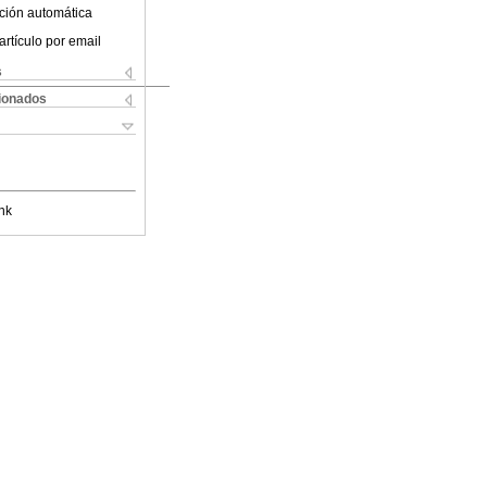
ción automática
artículo por email
s
cionados
nk