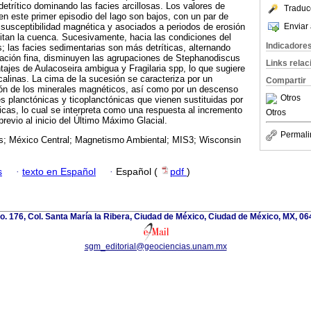
detrítico dominando las facies arcillosas. Los valores de
Traduc
en este primer episodio del lago son bajos, con un par de
Enviar 
 susceptibilidad magnética y asociados a periodos de erosión
imitan la cuenca. Sucesivamente, hacia las condiciones del
Indicadore
s; las facies sedimentarias son más detríticas, alternando
ación fina, disminuyen las agrupaciones de Stephanodiscus
Links rela
ajes de Aulacoseira ambigua y Fragilaria spp, lo que sugiere
calinas. La cima de la sucesión se caracteriza por un
Compartir
ón de los minerales magnéticos, así como por un descenso
Otros
es planctónicas y ticoplanctónicas que vienen sustituidas por
ticas, lo cual se interpreta como una respuesta al incremento
Otros
previo al inicio del Último Máximo Glacial.
Permali
s; México Central; Magnetismo Ambiental; MIS3; Wisconsin
s
·
texto en Español
·
Español (
pdf
)
. 176, Col. Santa María la Ribera, Ciudad de México, Ciudad de México, MX, 0
sgm_editorial@geociencias.unam.mx