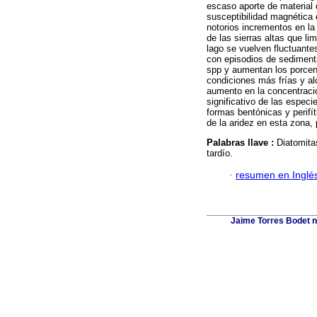
escaso aporte de material 
susceptibilidad magnética 
notorios incrementos en la
de las sierras altas que l
lago se vuelven fluctuante
con episodios de sediment
spp y aumentan los porcent
condiciones más frías y al
aumento en la concentraci
significativo de las especi
formas bentónicas y perifí
de la aridez en esta zona, 
Palabras llave :
Diatomita
tardío.
·
resumen en Inglé
Jaime Torres Bodet no