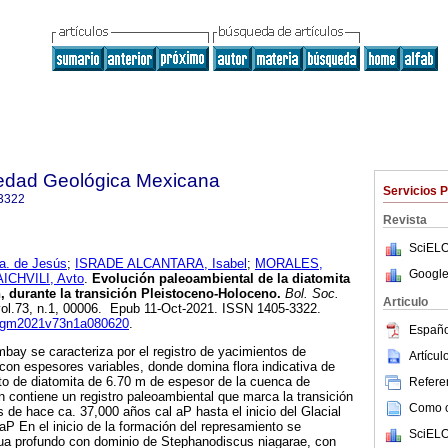
iedad Geológica Mexicana
Servicios 
3322
Revista
SciELO
. de Jesús
;
ISRADE ALCANTARA, Isabel
;
MORALES,
Google
CHVILI, Avto
.
Evolución paleoambiental de la diatomita
, durante la transición Pleistoceno-Holoceno.
Bol. Soc.
Articulo
 vol.73, n.1, 00006. Epub 11-Oct-2021. ISSN 1405-3322.
/bsgm2021v73n1a080620
.
Españo
ay se caracteriza por el registro de yacimientos de
Artícu
 con espesores variables, donde domina flora indicativa de
to de diatomita de 6.70 m de espesor de la cuenca de
Referen
n contiene un registro paleoambiental que marca la transición
Como ci
 de hace ca. 37,000 años cal aP hasta el inicio del Glacial
 aP En el inicio de la formación del represamiento se
SciELO
gua profundo con dominio de Stephanodiscus niagarae, con