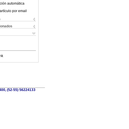
ción automática
artículo por email
s
cionados
nk
6400, (52-55) 56224133