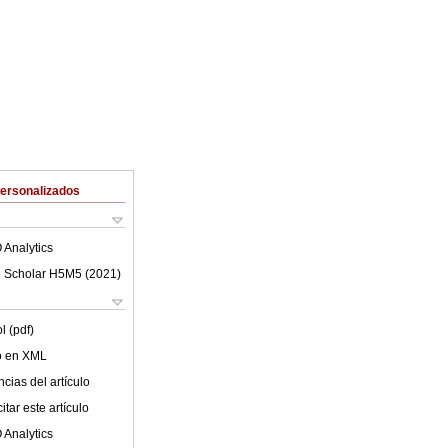
Personalizados
 Analytics
 Scholar H5M5 (
2021
)
l (pdf)
lo en XML
cias del artículo
tar este artículo
 Analytics