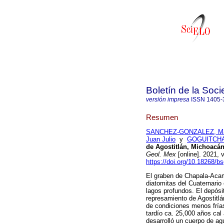
Boletín de la Soc
versión impresa
ISSN
1405-
Resumen
SANCHEZ-GONZALEZ, Ma
Juan Julio
y
GOGUITCHAI
de Agostitlán, Michoacán
Geol. Mex
[online]. 2021,
https://doi.org/10.18268
El graben de Chapala-Acamb
diatomitas del Cuaternario
lagos profundos. El depósi
represamiento de Agostitlá
de condiciones menos frías
tardío ca. 25,000 años cal
desarrolló un cuerpo de a