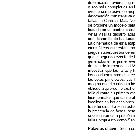
deformación tuvieron lugar
y son más conspicuos en l
evento compresivo correspo
deformación transtensiva q
fallas La Cantera, Mala N
se propone un modelo para
basado en un control estru
vetas y fallas desarrollad
con desarrollo de fracturas
La cinemática de esta eta
cinemáticos que están imp
juegos superpuestos de est
que el segundo evento de f
generados en el primer even
de falla de la roca de la 
muestran que las fallas y 
los conductos para el asce
las vetas principales. Las 
magma que dio origen a los
oblicuo izquierdo, lo cual
falla durante su primera e
hidrotermales que causó alt
localizan en los escalones 
transtensión. La zona estu
la presencia de fosas, sem
seccionaron esta porción n
fallas propuesto como San
Palavras-chave :
Sierra de