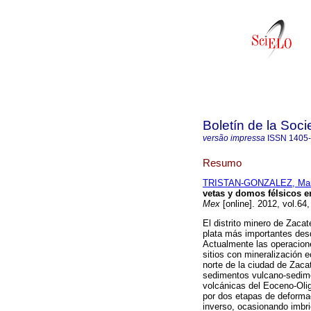
Boletín de la Soc
versão impressa
ISSN
1405
Resumo
TRISTAN-GONZALEZ, Marg
vetas y domos félsicos e
Mex
[online]. 2012, vol.64
El distrito minero de Zac
plata más importantes desd
Actualmente las operacione
sitios con mineralización 
norte de la ciudad de Zaca
sedimentos vulcano-sedime
volcánicas del Eoceno-Oli
por dos etapas de deforma
inverso, ocasionando imbri