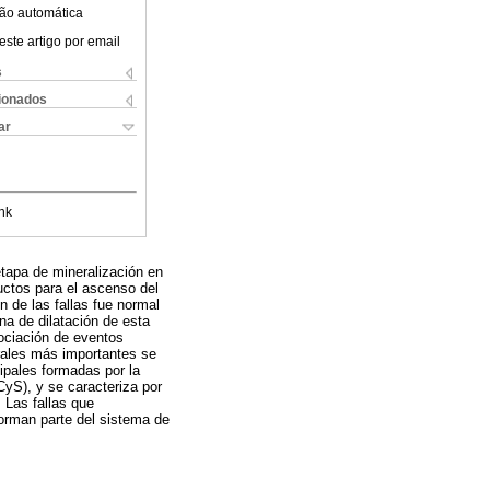
ão automática
este artigo por email
s
cionados
ar
nk
etapa de mineralización en
ductos para el ascenso del
n de las fallas fue normal
na de dilatación de esta
sociación de eventos
erales más importantes se
cipales formadas por la
CyS), y se caracteriza por
 Las fallas que
orman parte del sistema de