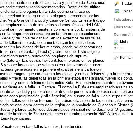
 principalmente durante el Cretácico y principio del Cenozoico
Traduç
os sedimentos vulcano-sedimentarios. Después del último
Enviar 
ndiente a la orogenia Laramide, ocurrió una fase de
ue seccionó la sierra en cinco bloques, separados por las
Indicadore
oche, Veta Grande, Pánuco y Casa de Cerros. En este trabajo
 el emplazamiento de las vetas y domos félsicos del DMZ,
Links rela
ctural de movimiento transtensivo y extensivo. El sistema de
as en la etapa transtensiva presentan un arreglo escalonado
Compartilh
 Riedel y de "cola de caballo" en los extremos de las fallas.
Mais
pa de fallamiento está documentada con los indicadores
resos en los planos de las mismas, donde se observan dos
Mais
rías: uno horizontal (derecho) y otro oblicuo. Esto sugiere
allamiento normal aprovechó los planos de ruptura
Permali
to (lateral). Las estrías horizontales impresas en los planos
UVS y sobre las cuales se sobrepusieron las vetas de cuarzo,
fracturas generadas en la primera etapa transtensiva fueron
nso del magma que dio origen a los diques y domos félsicos, y a la primera 
fallas y fracturas generadas en la primera etapa transtensiva, fueron los con
 diques y domos félsicos de la riolita Bufa. El segundo evento de reactivació
 es evidente en la falla La Cantera. El domo La Bufa está emplazado en una zo
tapa de actividad y posteriormente afectado por el evento de extensión con a
eraciones (argilización y silicificación) en la zona de falla. Los cuerpos min
de las fallas donde se formaron las zonas dilatación de las cuatro fallas prin
diada se encuentra dentro de la región de la provincia de Cuencas y Sierras (
ifosas y pilares tectónicos desarrollados principalmente durante el Oligoceno.
orte de la sierra de Zacatecas tienen un rumbo promedio N60°W, las cuales f
 Luis-Tepehuanes.
 Zacatecas; vetas; fallas laterales; transtensión.