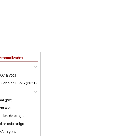
ersonalizados
 Analytics
 Scholar H5M5 (
2021
)
ol (pdf)
 em XML
cias do artigo
tar este artigo
 Analytics