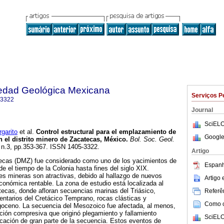
iedad Geológica Mexicana
Serviços P
-3322
Journal
SciELO
arito
et al.
Control estructural para el emplazamiento de
Google
n el distrito minero de Zacatecas, México
.
Bol. Soc. Geol.
, n.3, pp.353-367. ISSN 1405-3322.
Artigo
atecas (DMZ) fue considerado como uno de los yacimientos de
Espanh
e el tiempo de la Colonia hasta fines del siglo XIX.
s mineras son atractivas, debido al hallazgo de nuevos
Artigo
económica rentable. La zona de estudio está localizada al
tecas, donde afloran secuencias marinas del Triásico,
Referên
ntarios del Cretácico Temprano, rocas clásticas y
Como ci
goceno. La secuencia del Mesozoico fue afectada, al menos,
ción compresiva que originó plegamiento y fallamiento
SciELO
cación de gran parte de la secuencia. Estos eventos de