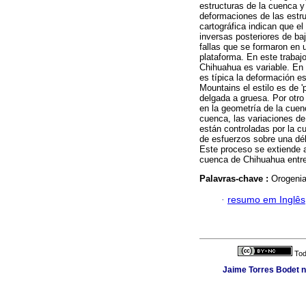
estructuras de la cuenca y
deformaciones de las estr
cartográfica indican que e
inversas posteriores de ba
fallas que se formaron en 
plataforma. En este trabaj
Chihuahua es variable. En 
es típica la deformación es
Mountains el estilo es de '
delgada a gruesa. Por otro
en la geometría de la cuen
cuenca, las variaciones de
están controladas por la cu
de esfuerzos sobre una débi
Este proceso se extiende a
cuenca de Chihuahua entre
Palavras-chave :
Orogenia
·
resumo em Inglês
Tod
Jaime Torres Bodet no