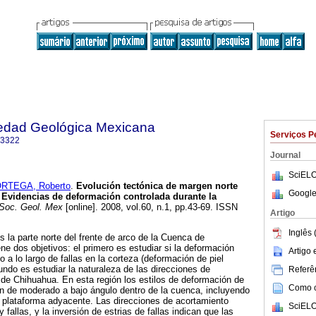
iedad Geológica Mexicana
Serviços P
-3322
Journal
SciELO
RTEGA, Roberto
.
Evolución tectónica de margen norte
Google
:
Evidencias de deformación controlada durante la
Soc. Geol. Mex
[online]. 2008, vol.60, n.1, pp.43-69. ISSN
Artigo
Inglês 
s la parte norte del frente de arco de la Cuenca de
ne dos objetivos: el primero es estudiar si la deformación
Artigo
 a lo largo de fallas en la corteza (deformación de piel
undo es estudiar la naturaleza de las direcciones de
Referên
de Chihuahua. En esta región los estilos de deformación de
Como ci
n de moderado a bajo ángulo dentro de la cuenca, incluyendo
la plataforma adyacente. Las direcciones de acortamiento
SciELO
 fallas, y la inversión de estrias de fallas indican que las