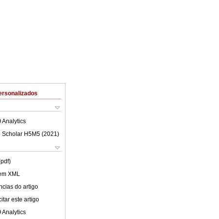
ersonalizados
 Analytics
 Scholar H5M5 (
2021
)
(pdf)
 em XML
cias do artigo
tar este artigo
 Analytics