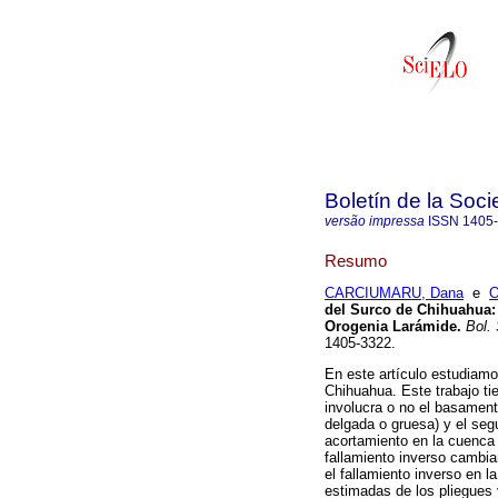
Boletín de la Soc
versão impressa
ISSN
1405
Resumo
CARCIUMARU, Dana
e
O
del Surco de Chihuahua
Orogenia Larámide
.
Bol. 
1405-3322.
En este artículo estudiamo
Chihuahua. Este trabajo tie
involucra o no el basamento
delgada o gruesa) y el seg
acortamiento en la cuenca 
fallamiento inverso cambia
el fallamiento inverso en 
estimadas de los pliegues y