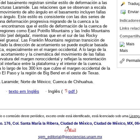
 del basamento registran similar estilo de deformación a las
Traduç
ucturas Laramide. Las relaciones que se observan a escala
Enviar 
l movimiento de alto ángulo en el basamento incluyen fallas
jo ángulo. Este estilo es consistente con las dos series de
Indicadore
una deformación progresiva migrando de la cuenca a la
o encontramos que el estilo de deformación de la cuenca de
Links rela
regiones como East Potrillo Mountains y las Indio Mountains
tilo 'piel delgada', mientras que en el sur de las Rocky
Compartilh
piel gruesa'. Las Franklin Mountains registran transición de
Mais
 lado la dirección de acortamiento se puede explicar basada
ca, especialmente en el margen occidental. A lo largo de la
Mais
 acortamiento y la cinemática del movimiento de las fallas
rvatura del margen noroccidental y reflejan la reorientación
Permali
l interface entre la plataforma y el interior de la cuenca.
 lo largo de los 300 km que cubre el margen occidental de la
 El Paso y la región de Big Bend en el oeste de Texas.
 Laramide; Norte de México; Cuenca de Chihuahua.
·
texto em Inglês
·
Inglês (
pdf
)
o o conteúdo deste periódico, exceto onde está identificado, está licenciado sob uma
Licenç
. 176, Col. Santa María la Ribera, Ciudad de México, Ciudad de México, MX, 0
sgm_editorial@geociencias.unam.mx