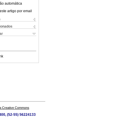
ão automática
este artigo por email
s
cionados
ar
nk
a Creative Commons
6400, (52-55) 56224133