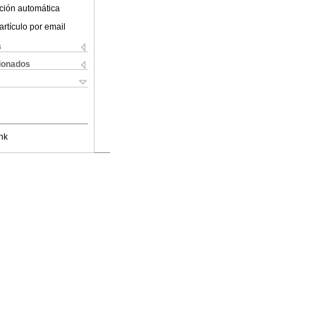
ción automática
artículo por email
s
cionados
nk