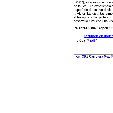
(WWP), integrando el conoc
de la SAT. La experiencia
superficie de cultivo dedic
la AE en las distintas dim
el trabajo con la gente so
desarrollo rural con una vis
Palabras llave :
Agricultu
·
resumen en Inglé
Inglés (
pdf
)
Km. 36.5 Carretera Mex-T