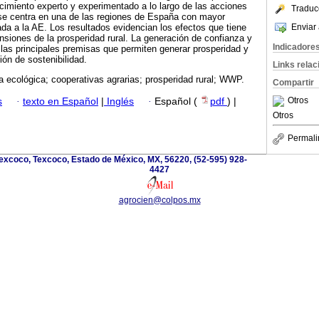
imiento experto y experimentado a lo largo de las acciones
Traduc
 se centra en una de las regiones de España con mayor
Enviar 
ada a la AE. Los resultados evidencian los efectos que tiene
ensiones de la prosperidad rural. La generación de confianza y
Indicadore
n las principales premisas que permiten generar prosperidad y
ión de sostenibilidad.
Links rela
ra ecológica; cooperativas agrarias; prosperidad rural; WWP.
Compartir
Otros
s
·
texto en Español
|
Inglés
·
Español (
pdf
) |
Otros
Permali
excoco, Texcoco, Estado de México, MX, 56220, (52-595) 928-
4427
agrocien@colpos.mx