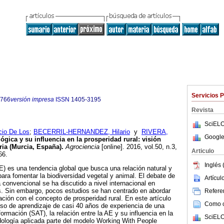
Servicios 
9766
versión impresa
ISSN
1405-3195
Revista
SciELO
io De Los
;
BECERRIL-HERNANDEZ, Hilario
y
RIVERA,
Google
ógica y su influencia en la prosperidad rural: visión
ia (Murcia, España).
Agrociencia
[online]. 2016, vol.50, n.3,
Articulo
66.
Inglés 
AE) es una tendencia global que busca una relación natural y
ara fomentar la biodiversidad vegetal y animal. El debate de
Artícu
ra convencional se ha discutido a nivel internacional en
. Sin embargo, pocos estudios se han centrado en abordar
Referen
ación con el concepto de prosperidad rural. En este artículo
Como ci
so de aprendizaje de casi 40 años de experiencia de una
rmación (SAT), la relación entre la AE y su influencia en la
SciELO
dología aplicada parte del modelo Working With People