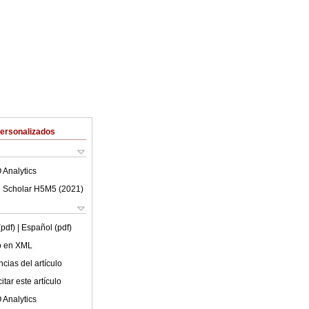
Personalizados
 Analytics
 Scholar H5M5 (
2021
)
(pdf)
| Español (pdf)
lo en XML
cias del artículo
tar este artículo
 Analytics