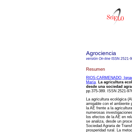
Agrociencia
versión On-line
ISSN
2521-
Resumen
RIOS-CARMENADO, Ignac
María
.
La agricultura ecol
desde una sociedad agrar
pp.375-389. ISSN 2521-97
La agricultura ecológica (
amigable con el ambiente p
la AE frente a la agricultu
numerosas investigaciones
los efectos de la AE en rel
se analiza, desde un proce
Sociedad Agraria de Transfo
prosperidad rural. La meto