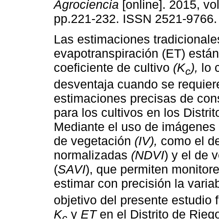
Agrociencia
[online]. 2015, vol
pp.221-232. ISSN 2521-9766.
Las estimaciones tradicionale
evapotranspiración (ET) está
coeficiente de cultivo
(K
),
lo 
c
desventaja cuando se requier
estimaciones precisas de co
para los cultivos en los Distri
Mediante el uso de imágenes d
de vegetación
(IV),
como el de
normalizadas
(NDVI
) y el de 
(
SAVI
), que permiten monitorea
estimar con precisión la varia
objetivo del presente estudio 
K
y
ET
en el Distrito de Rieg
c