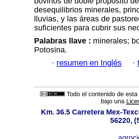
bovinos de doble propósito d
desequilibrios minerales, pri
lluvias, y las áreas de pastor
suficientes para cubrir sus n
Palabras llave :
minerales; b
Potosina.
·
resumen en Inglés
·
Todo el contenido de esta 
bajo una
Lice
Km. 36.5 Carretera Mex-Texc
56220, (
agroc