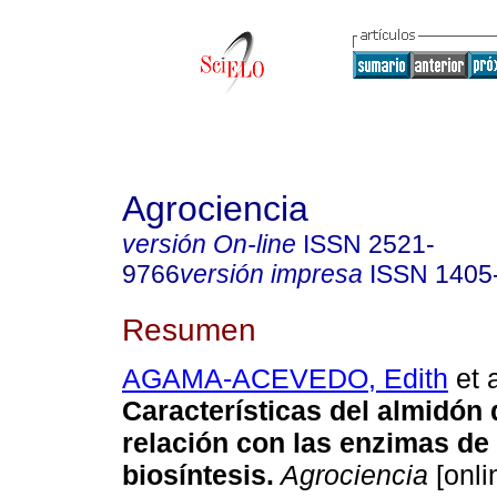
Agrociencia
versión On-line
ISSN
2521-
9766
versión impresa
ISSN
1405
Resumen
AGAMA-ACEVEDO, Edith
et a
Características del almidón 
relación con las enzimas de
biosíntesis
.
Agrociencia
[onli