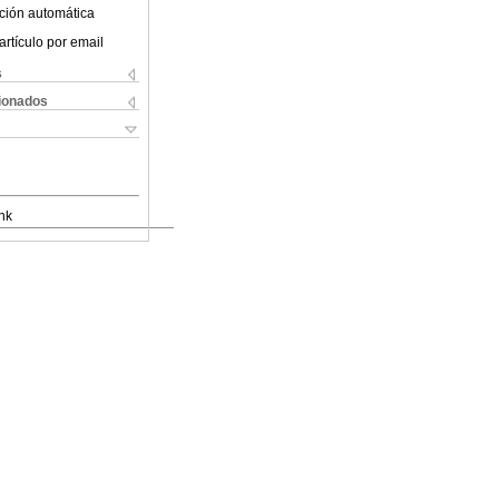
ción automática
artículo por email
s
cionados
nk