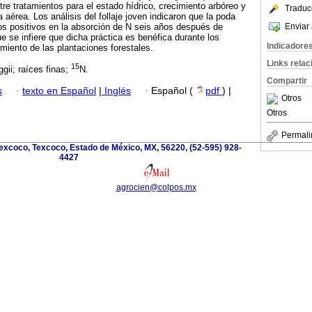
tre tratamientos para el estado hídrico, crecimiento arbóreo y
Traduc
aérea. Los análisis del follaje joven indicaron que la poda
Enviar 
os positivos en la absorción de N seis años después de
e se infiere que dicha práctica es benéfica durante los
Indicadore
miento de las plantaciones forestales.
Links rela
15
gii; raíces finas;
N.
Compartir
s
·
texto en Español
|
Inglés
·
Español (
pdf
) |
Otros
Otros
Permali
excoco, Texcoco, Estado de México, MX, 56220, (52-595) 928-
4427
agrocien@colpos.mx