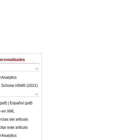
Personalizados
 Analytics
 Scholar H5M5 (
2021
)
(pdf)
| Español (pdf)
lo en XML
cias del artículo
tar este artículo
 Analytics