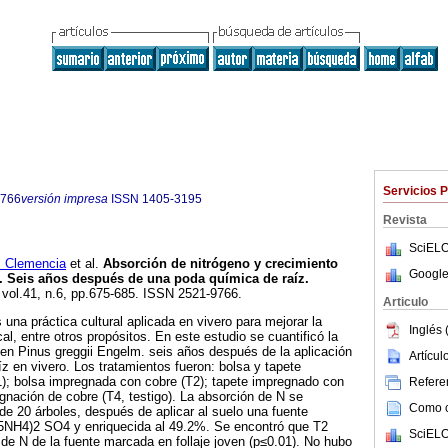
Servicios 
9766
versión impresa
ISSN
1405-3195
Revista
SciELO
Clemencia
et al.
Absorción de nitrógeno y crecimiento
Google
 Seis años después de una poda química de raíz.
, vol.41, n.6, pp.675-685. ISSN 2521-9766.
Articulo
una práctica cultural aplicada en vivero para mejorar la
Inglés 
cal, entre otros propósitos. En este estudio se cuantificó la
 en Pinus greggii Engelm. seis años después de la aplicación
Artícu
z en vivero. Los tratamientos fueron: bolsa y tapete
); bolsa impregnada con cobre (T2); tapete impregnado con
Referen
egnación de cobre (T4, testigo). La absorción de N se
Como ci
e 20 árboles, después de aplicar al suelo una fuente
NH4)2 SO4 y enriquecida al 49.2%. Se encontró que T2
SciELO
e N de la fuente marcada en follaje joven (p≤0.01). No hubo