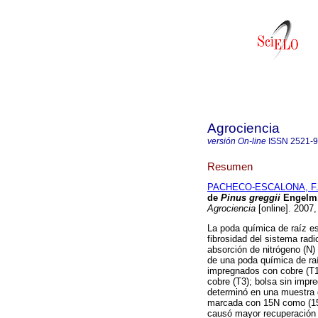
Agrociencia
versión On-line
ISSN
2521-
Resumen
PACHECO-ESCALONA, F. 
de
Pinus greggii
Engelm.
Agrociencia
[online]. 2007
La poda química de raíz es 
fibrosidad del sistema radi
absorción de nitrógeno (N)
de una poda química de raí
impregnados con cobre (T1
cobre (T3); bolsa sin impr
determinó en una muestra d
marcada con 15N como (15
causó mayor recuperación d