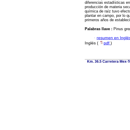
diferencias estadísticas en
producción de materia seca 
química de raíz tuvo efect
plantar en campo, por lo qu
primeros años de estableci
Palabras llave :
Pinus greg
·
resumen en Inglé
Inglés (
pdf
)
Km. 36.5 Carretera Mex-T