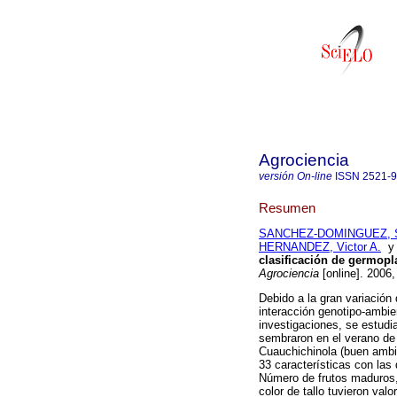
Agrociencia
versión On-line
ISSN
2521-
Resumen
SANCHEZ-DOMINGUEZ, 
HERNANDEZ, Victor A.
clasificación de germop
Agrociencia
[online]. 2006
Debido a la gran variació
interacción genotipo-ambie
investigaciones, se estud
sembraron en el verano de
Cuauchichinola (buen ambie
33 características con las
Número de frutos maduros, 
color de tallo tuvieron va