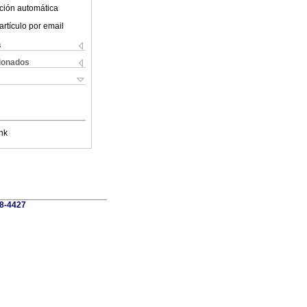
ción automática
artículo por email
s
cionados
nk
28-4427