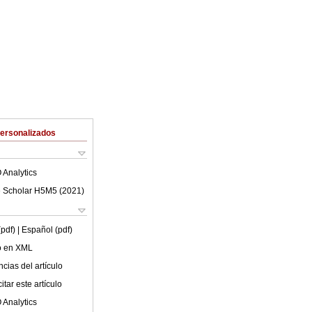
Personalizados
 Analytics
 Scholar H5M5 (
2021
)
(pdf)
| Español (pdf)
lo en XML
cias del artículo
tar este artículo
 Analytics