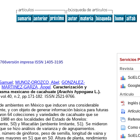
Servicios 
9766
versión impresa
ISSN
1405-3195
Revista
SciELO
Samuel
;
MUNOZ-OROZCO, Abel
;
GONZALEZ-
Google
y
MARTINEZ-GARZA, Ángel
.
Caracterización y
lasma mexicano de cacahuate (
Arachis hypogaea
L.).
Articulo
, vol.40, n.2, pp.171-182. ISSN 2521-9766.
Inglés 
n de ambientes en México que inducen una considerable
nte, y con objeto de generar información básica para futuras
Artícu
iaron 64 colecciones y variedades de cacahuate que se
 1988 en dos localidades del Estado de Morelos:
Referen
nte, S0) y Miacatlán (ambiente limitante, S1). Se midieron
Como ci
 que se hizo análisis de varianza y de agrupamientos.
número de ginóforos, peso de semilla, longitud de vaina y
SciELO
lores mayores en S1 que en S0. Altura de planta, rendimiento