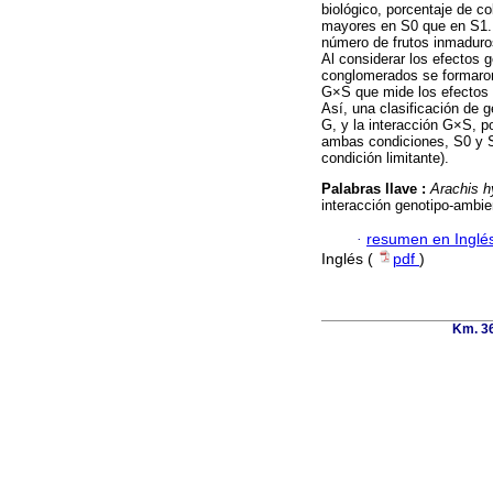
biológico, porcentaje de co
mayores en S0 que en S1. L
número de frutos inmaduros
Al considerar los efectos 
conglomerados se formaron
G×S que mide los efectos d
Así, una clasificación de
G, y la interacción G×S, p
ambas condiciones, S0 y S
condición limitante).
Palabras llave :
Arachis 
interacción genotipo-ambie
·
resumen en Inglé
Inglés (
pdf
)
Km. 36