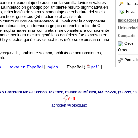
bertura y porcentaje de aceite en la semilla tuvieron valores
Traduc
a interacción genotipo por ambiente resultó significativa en
Enviar 
, reticulación de vaina y porcentaje de cobertura del suelo.
genéticos genéricos (G) mediante el análisis de
Indicadore
 cuatro grupos de parentesco. Al involucrar la componente
e interacción, se formaron grupos diferentes a los de G.
Links rela
 germoplasma es más completa si se considera la componente
orque involucra efectos genéticos genéricos (se expresan en
Compartir
1) y efectos genéticos específicos (sólo se expresan en una
Otros
Otros
hypogaea
L.; ambiente secano; análisis de agrupamientos;
nte.
Permali
s
·
texto en Español
|
Inglés
·
Español (
pdf
) |
.5 Carretera Mex-Texcoco, Texcoco, Estado de México, MX, 56220, (52-595) 9
agrocien@colpos.mx