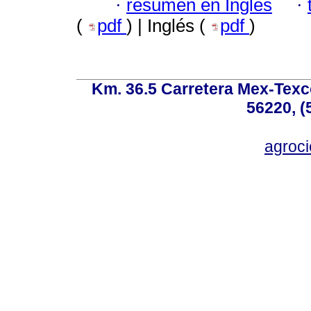
·
resumen en Inglés
·
(
pdf
) | Inglés (
pdf
)
Km. 36.5 Carretera Mex-Texc
56220, (
agroc