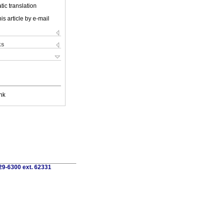
ic translation
is article by e-mail
ks
nk
729-6300 ext. 62331