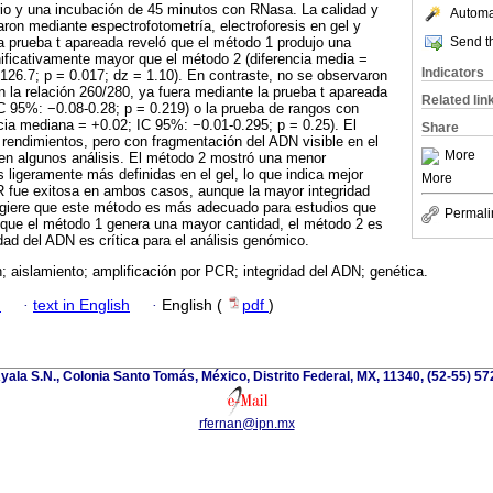
rio y una incubación de 45 minutos con RNasa. La calidad y
Automat
ron mediante espectrofotometría, electroforesis en gel y
Send th
a prueba t apareada reveló que el método 1 produjo una
ificativamente mayor que el método 2 (diferencia media =
Indicators
126.7; p = 0.017; dz = 1.10). En contraste, no se observaron
en la relación 260/280, ya fuera mediante la prueba t apareada
Related lin
IC 95%: −0.08-0.28; p = 0.219) o la prueba de rangos con
cia mediana = +0.02; IC 95%: −0.01-0.295; p = 0.25). El
Share
rendimientos, pero con fragmentación del ADN visible en el
More
ir en algunos análisis. El método 2 mostró una menor
 ligeramente más definidas en el gel, lo que indica mejor
More
R fue exitosa en ambos casos, aunque la mayor integridad
giere que este método es más adecuado para estudios que
Permali
nque el método 1 genera una mayor cantidad, el método 2 es
idad del ADN es crítica para el análisis genómico.
 aislamiento; amplificación por PCR; integridad del ADN; genética.
h
·
text in English
·
English (
pdf
)
yala S.N., Colonia Santo Tomás, México, Distrito Federal, MX, 11340, (52-55) 5
rfernan@ipn.mx