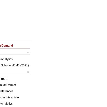
on Demand
 Analytics
 Scholar H5M5 (
2021
)
 (pdf)
 in xml format
 references
cite this article
 Analytics