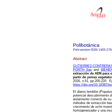
Polibotánica
Print version
ISSN
1405-276
Abstract
GUTIERREZ-CONTRERAS, C
PORTH, Ilga
and
WEHENK
extracción de ADN para o
partir de yemas vegetati
2026, n.61, pp.205-220. 
https://doi.org/10.18387/po
El álamo temblón (Populus 
potencial descubrimiento d
aislamiento correcto de su
métodos de extracción bas
crecimiento de ocho muest
homogeneizador y una incu