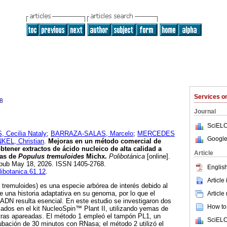
Services 
8
Journal
SciELO
ecilia Nataly
;
BARRAZA-SALAS, Marcelo
;
MERCEDES
Google
EL, Christian
.
Mejoras en un método comercial de
btener extractos de ácido nucleico de alta calidad a
Article
vas de
Populus tremuloides
Michx.
Polibotánica
[online].
Epub May 18, 2026. ISSN 1405-2768.
English
libotanica.61.12
.
Article
tremuloides) es una especie arbórea de interés debido al
e una historia adaptativa en su genoma, por lo que el
Article
 ADN resulta esencial. En este estudio se investigaron dos
How to 
ados en el kit NucleoSpin™ Plant II, utilizando yemas de
ras apareadas. El método 1 empleó el tampón PL1, un
SciELO
bación de 30 minutos con RNasa; el método 2 utilizó el