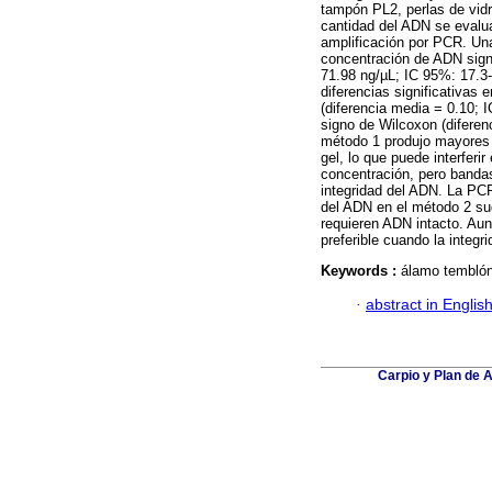
tampón PL2, perlas de vid
cantidad del ADN se evalua
amplificación por PCR. Un
concentración de ADN sign
71.98 ng/µL; IC 95%: 17.3-
diferencias significativas 
(diferencia media = 0.10; 
signo de Wilcoxon (diferen
método 1 produjo mayores 
gel, lo que puede interfer
concentración, pero bandas
integridad del ADN. La PC
del ADN en el método 2 su
requieren ADN intacto. Au
preferible cuando la integr
Keywords :
álamo temblón;
·
abstract in Englis
Carpio y Plan de A