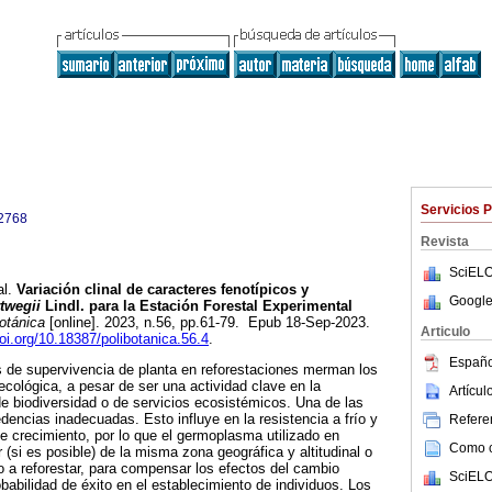
Servicios 
2768
Revista
SciELO
l.
Variación clinal de caracteres fenotípicos y
Google
twegii
Lindl. para la Estación Forestal Experimental
otánica
[online]. 2023, n.56, pp.61-79. Epub 18-Sep-2023.
Articulo
doi.org/10.18387/polibotanica.56.4
.
Españo
s de supervivencia de planta en reforestaciones merman los
ecológica, a pesar de ser una actividad clave en la
Artícu
de biodiversidad o de servicios ecosistémicos. Una de las
dencias inadecuadas. Esto influye en la resistencia a frío y
Referen
de crecimiento, por lo que el germoplasma utilizado en
Como ci
 (si es posible) de la misma zona geográfica y altitudinal o
io a reforestar, para compensar los efectos del cambio
SciELO
babilidad de éxito en el establecimiento de individuos. Los