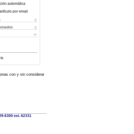
ción automática
artículo por email
s
cionados
nk
onas con y sin considerar
729-6300 ext. 62331