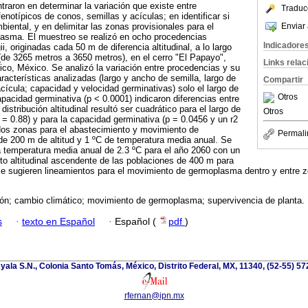
ntraron en determinar la variación que existe entre
Traduc
notípicos de conos, semillas y acículas; en identificar si
Enviar 
iental, y en delimitar las zonas provisionales para el
asma. El muestreo se realizó en ocho procedencias
Indicadore
i, originadas cada 50 m de diferencia altitudinal, a lo largo
 (de 3265 metros a 3650 metros), en el cerro "El Papayo",
Links rela
co, México. Se analizó la variación entre procedencias y su
características analizadas (largo y ancho de semilla, largo de
Compartir
cícula; capacidad y velocidad germinativas) solo el largo de
Otros
apacidad germinativa (p < 0.0001) indicaron diferencias entre
istribución altitudinal resultó ser cuadrático para el largo de
Otros
 = 0.88) y para la capacidad germinativa (p = 0.0456 y un r2
 dos zonas para el abastecimiento y movimiento de
Permali
 200 m de altitud y 1 ºC de temperatura media anual. Se
a temperatura media anual de 2.3 ºC para el año 2060 con un
o altitudinal ascendente de las poblaciones de 400 m para
e sugieren lineamientos para el movimiento de germoplasma dentro y entre z
ión; cambio climático; movimiento de germoplasma; supervivencia de planta.
s
·
texto en Español
·
Español (
pdf
)
yala S.N., Colonia Santo Tomás, México, Distrito Federal, MX, 11340, (52-55) 5
rfernan@ipn.mx