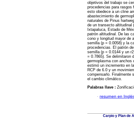
objetivos del trabajo se ce
procedencias para rasgos fe
esto obedece a un cline amb
abastecimiento de germopl
naturales de Pinus hartwegi
de un transecto altitudinal
Ixtapaluca, Estado de Méxi
patrón altitudinal. De las 
cono y longitud mayor de a
semilla (p = 0.0058) y la c
procedencias. El patrón de d
semilla (p = 0.0144 y un r2
= 0.7865). Se delimitaron
germoplasma con anchos de
estimó un incremento en l
RCP de 6.0 y un movimient
compensarlo. Finalmente s
el cambio climático.
Palabras llave :
Zonificac
·
resumen en Inglé
Carpio y Plan de A