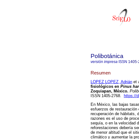
Polibotánica
versión impresa
ISSN
1405-
Resumen
LOPEZ LOPEZ, Adrián
et a
fisiológicos en
Pinus har
Zoquiapan, México.
Polib
ISSN 1405-2768.
https://
En México, las bajas tasa
esfuerzos de restauración 
recuperación de hábitats, 
razones es el uso de proce
sequía, o en la velocidad 
reforestaciones debería ser
de menor altitud que el sit
climático y aumentar la pro