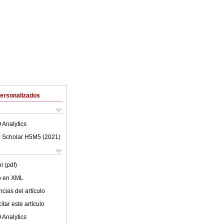
Personalizados
 Analytics
 Scholar H5M5 (
2021
)
l (pdf)
lo en XML
cias del artículo
tar este artículo
 Analytics