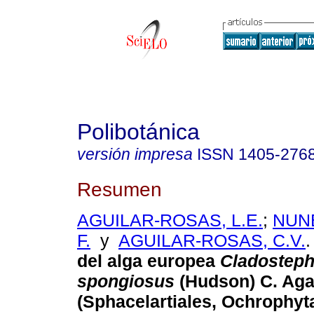
Polibotánica
versión impresa
ISSN
1405-276
Resumen
AGUILAR-ROSAS, L.E.
;
NUN
F.
y
AGUILAR-ROSAS, C.V.
.
del alga europea
Cladostep
spongiosus
(Hudson) C. Ag
(Sphacelartiales, Ochrophyta